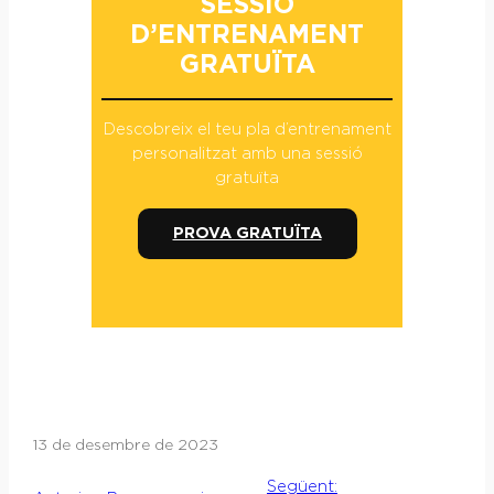
SESSIÓ
D’ENTRENAMENT
GRATUÏTA
Descobreix el teu pla d’entrenament
personalitzat amb una sessió
gratuïta
PROVA GRATUÏTA
13 de desembre de 2023
Següent: