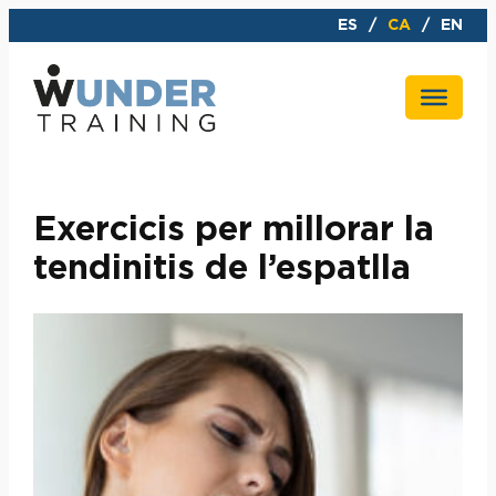
Vés
ES
CA
EN
al
contingut
Exercicis per millorar la
tendinitis de l’espatlla