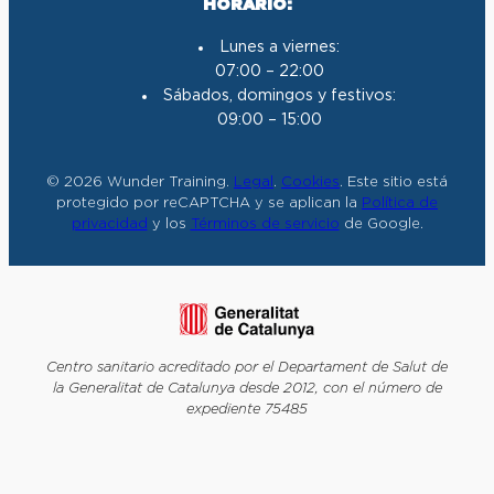
HORARIO:
Lunes a viernes:
07:00 – 22:00
Sábados, domingos y festivos:
09:00 – 15:00
© 2026 Wunder Training.
Legal
.
Cookies
. Este sitio está
protegido por reCAPTCHA y se aplican la
Política de
privacidad
y los
Términos de servicio
de Google.
Centro sanitario acreditado por el Departament de Salut de
la Generalitat de Catalunya desde 2012, con el número de
expediente 75485