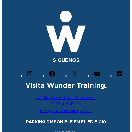
SIGUENOS
I
F
X
Y
L
n
a
o
i
Visita Wunder Training.
s
c
u
n
t
e
T
k
C/ Muntaner 529 – Barcelona
a
b
u
e
T. 93 418 47 20
g
o
b
d
info@wundertraining.com
r
o
e
I
a
k
n
PARKING DISPONIBLE EN EL EDIFICIO
m