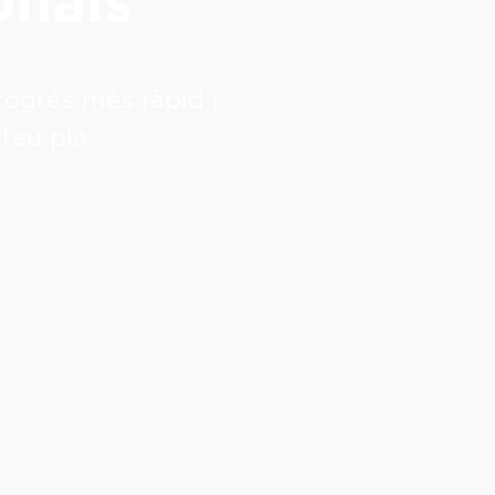
onals
ogrés més ràpid i
 teu pla