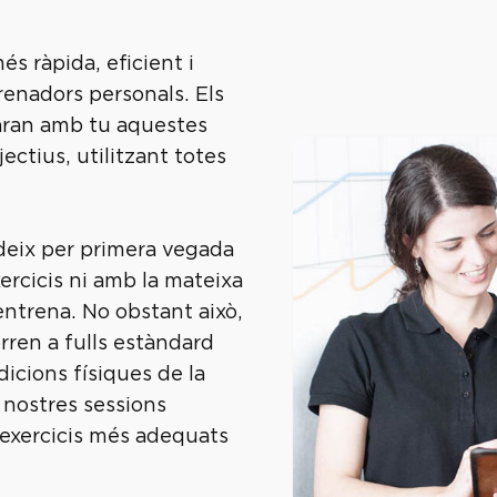
és ràpida, eficient i
renadors personals. Els
zaran amb tu aquestes
ectius, utilitzant totes
deix per primera vegada
xercicis ni amb la mateixa
entrena. No obstant això,
rren a fulls estàndard
dicions físiques de la
 nostres sessions
 exercicis més adequats