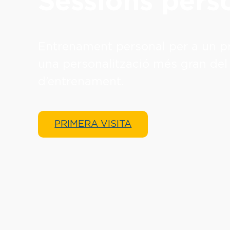
Sessions pers
Entrenament personal per a un pr
una personalització més gran del
d’entrenament.
PRIMERA VISITA