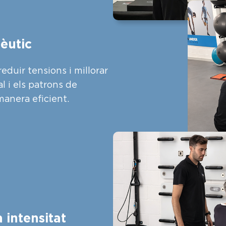
èutic
eduir tensions i millorar
al i els patrons de
anera eficient.
 intensitat