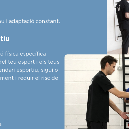
nu i adaptació constant.
tiu
 física específica
el teu esport i els teus
ndari esportiu, sigui o
ment i reduir el risc de
a