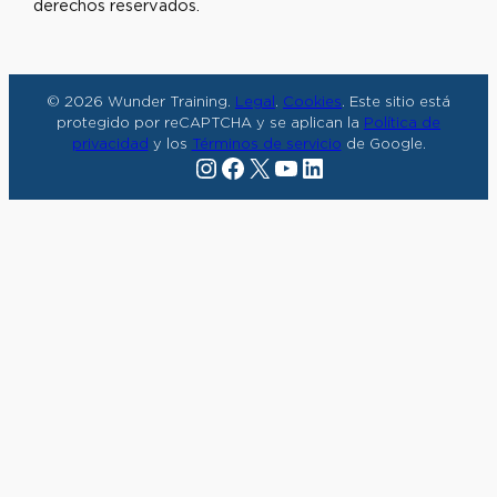
derechos reservados.
© 2026 Wunder Training.
Legal
.
Cookies
. Este sitio está
protegido por reCAPTCHA y se aplican la
Política de
privacidad
y los
Términos de servicio
de Google.
Instagram
Facebook
X
YouTube
LinkedIn