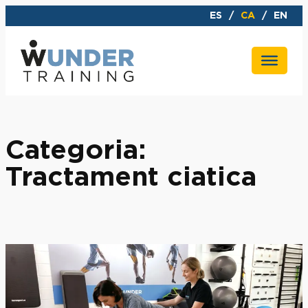
Vés
ES
CA
EN
al
contingut
Categoria:
Tractament ciatica