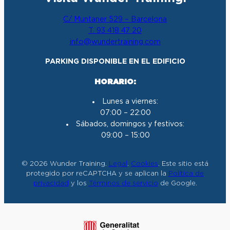
C/ Muntaner 529 – Barcelona
T. 93 418 47 20
info@wundertraining.com
PARKING DISPONIBLE EN EL EDIFICIO
HORARIO:
Lunes a viernes:
07:00 – 22:00
Sábados, domingos y festivos:
09:00 – 15:00
© 2026 Wunder Training.
Legal
.
Cookies
. Este sitio está
protegido por reCAPTCHA y se aplican la
Política de
privacidad
y los
Términos de servicio
de Google.