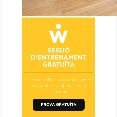
SESSIÓ
D’ENTRENAMENT
GRATUÏTA
Descobreix el teu pla d’entrenament
personalitzat amb una sessió
gratuïta
PROVA GRATUÏTA