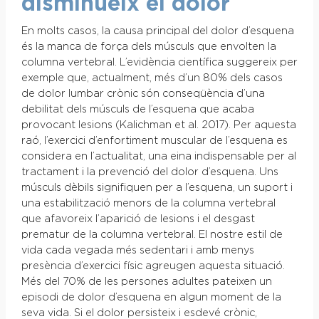
disminueix el dolor
En molts casos, la causa principal del dolor d’esquena
és la manca de força dels músculs que envolten la
columna vertebral. L’evidència científica suggereix per
exemple que, actualment, més d’un 80% dels casos
de dolor lumbar crònic són conseqüència d’una
debilitat dels músculs de l’esquena que acaba
provocant lesions (Kalichman et al. 2017). Per aquesta
raó, l’exercici d’enfortiment muscular de l’esquena es
considera en l’actualitat, una eina indispensable per al
tractament i la prevenció del dolor d’esquena. Uns
músculs dèbils signifiquen per a l’esquena, un suport i
una estabilització menors de la columna vertebral
que afavoreix l’aparició de lesions i el desgast
prematur de la columna vertebral. El nostre estil de
vida cada vegada més sedentari i amb menys
presència d’exercici físic agreugen aquesta situació.
Més del 70% de les persones adultes pateixen un
episodi de dolor d’esquena en algun moment de la
seva vida. Si el dolor persisteix i esdevé crònic,