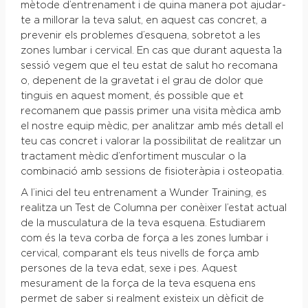
mètode d’entrenament i de quina manera pot ajudar-
te a millorar la teva salut, en aquest cas concret, a
prevenir els problemes d’esquena, sobretot a les
zones lumbar i cervical. En cas que durant aquesta 1a
sessió vegem que el teu estat de salut ho recomana
o, depenent de la gravetat i el grau de dolor que
tinguis en aquest moment, és possible que et
recomanem que passis primer una visita mèdica amb
el nostre equip mèdic, per analitzar amb més detall el
teu cas concret i valorar la possibilitat de realitzar un
tractament mèdic d’enfortiment muscular o la
combinació amb sessions de fisioteràpia i osteopatia.
A l’inici del teu entrenament a Wunder Training, es
realitza un Test de Columna per conèixer l’estat actual
de la musculatura de la teva esquena. Estudiarem
com és la teva corba de força a les zones lumbar i
cervical, comparant els teus nivells de força amb
persones de la teva edat, sexe i pes. Aquest
mesurament de la força de la teva esquena ens
permet de saber si realment existeix un dèficit de