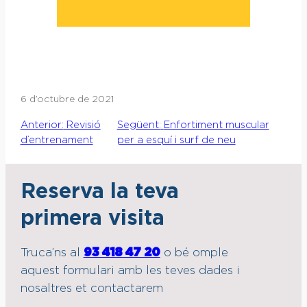
6 d’octubre de 2021
Anterior:
Revisió
Següent:
Enfortiment muscular
d’entrenament
per a esquí i surf de neu
Reserva la teva
primera visita
Truca’ns al
93 418 47 20
o bé omple
aquest formulari amb les teves dades i
nosaltres et contactarem