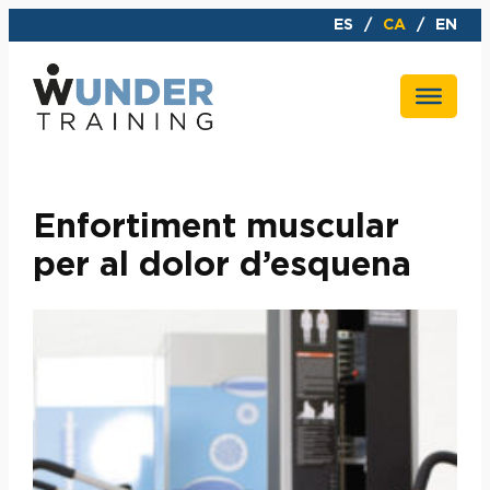
Vés
ES
CA
EN
al
contingut
Enfortiment muscular
per al dolor d’esquena