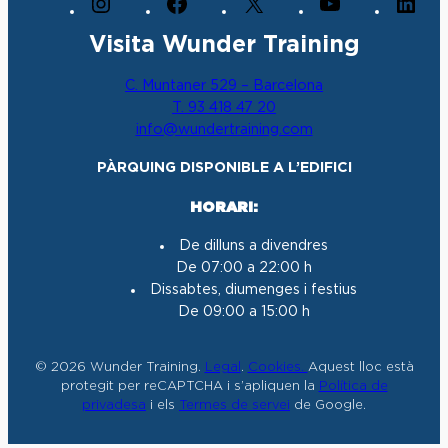
I
F
X
Y
L
n
a
o
i
Visita Wunder Training
s
c
u
n
t
e
T
k
C. Muntaner 529 – Barcelona
a
b
u
e
T. 93 418 47 20
g
o
b
d
info@wundertraining.com
r
o
e
I
a
k
n
PÀRQUING DISPONIBLE A L’EDIFICI
m
HORARI:
De dilluns a divendres
De 07:00 a 22:00 h
Dissabtes, diumenges i festius
De 09:00 a 15:00 h
© 2026 Wunder Training.
Legal
.
Cookies.
Aquest lloc està
protegit per reCAPTCHA i s’apliquen la
Política de
privadesa
i els
Termes de servei
de Google.