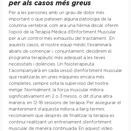
per als casos més greus
Per a les persones amb un grau de dolor més
important o que pateixen alguna patologia de la
columna vertebral, com ara una hèrnia discal, oferim
l’opció de la Teràpia Mèdica d’Enfortiment Muscular
per a un control més exhaustiu del tractament. En
aquests casos, el nostre equip mèdic t’examinarà
abans de començar i, conjuntament, decidirem el
programa terapèutic més adequat a les teves
necessitats i dolències. Un fisioterapeuta
t’acompanyarà en cada sessió d’enfortiment muscular
que realitzaràs en unes màquines encara més
completes, sempre sota la supervisió del nostre
metge. Normalment, la força muscular millora
significativament en 2 o 3 mesos, o dit d’una altra
manera, en 12-18 sessions de teràpia. Per assegurar el
manteniment d’aquesta milloria a llarg termini,
recomanem que després de finalitzar la teràpia es
continuï realitzant un entrenament d’enfortiment
muscular de manera continuada. En aquest vídeo