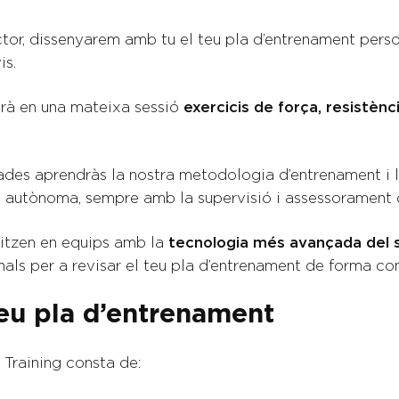
uctor, dissenyarem amb tu el teu pla d’entrenament perso
is.
arà en una mateixa sessió
exercicis de força, resistènci
ades aprendràs la nostra metodologia d’entrenament i l
 autònoma, sempre amb la supervisió i assessorament de
alitzen en equips amb la
tecnologia més avançada del 
nals per a revisar el teu pla d’entrenament de forma co
eu pla d’entrenament
 Training consta de: