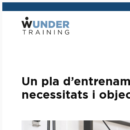
Vés
al
contingut
Un pla d’entrenam
necessitats i obje