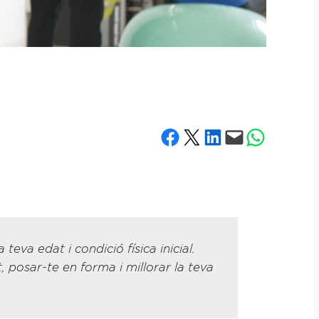
Share on Facebook
Share on X
Share on LinkedIn
Email this Page
Share on What
va edat i condició física inicial.
 posar-te en forma i millorar la teva