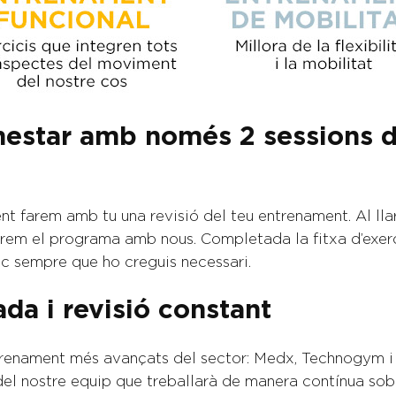
benestar amb només 2 sessions 
t farem amb tu una revisió del teu entrenament. Al llar
tarem el programa amb nous. Completada la fitxa d’exer
dic sempre que ho creguis necessari.
da i revisió constant
renament més avançats del sector: Medx, Technogym i 
l nostre equip que treballarà de manera contínua sobr