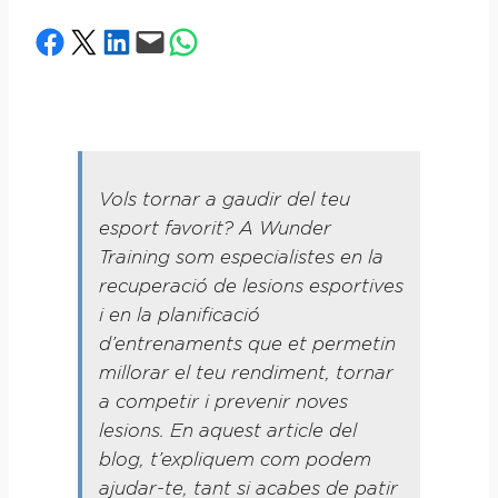
Share on Facebook
Share on X
Share on LinkedIn
Email this Page
Share on WhatsApp
Vols tornar a gaudir del teu
esport favorit? A Wunder
Training som especialistes en la
recuperació de lesions esportives
i en la planificació
d’entrenaments que et permetin
millorar el teu rendiment, tornar
a competir i prevenir noves
lesions. En aquest article del
blog, t’expliquem com podem
ajudar-te, tant si acabes de patir