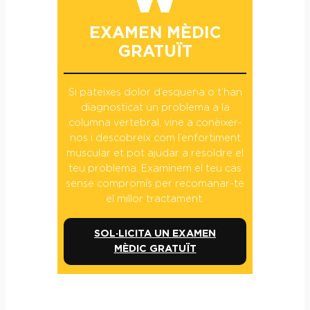
EXAMEN MÈDIC
GRATUÏT
Si pateixes dolor d’esquena o t’han
diagnosticat un problema a la
columna vertebral, vine a conèixer-
nos i descobreix com l’enfortiment
muscular et pot ajudar a resoldre el
teu problema. Examinem el teu cas
sense compromís per recomanar-te
el millor tractament.
SOL·LICITA UN EXAMEN
MÈDIC GRATUÏT