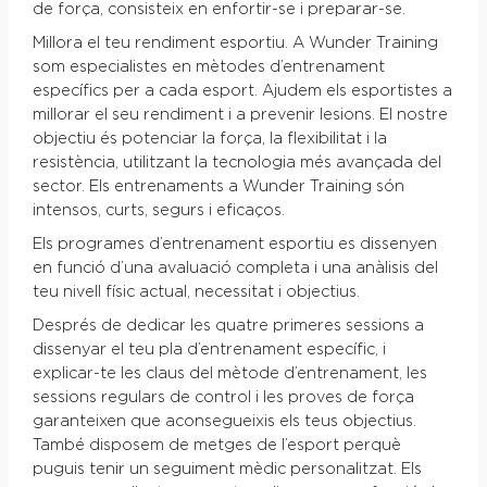
de força, consisteix en enfortir-se i preparar-se.
Millora el teu rendiment esportiu. A Wunder Training
som especialistes en mètodes d’entrenament
específics per a cada esport. Ajudem els esportistes a
millorar el seu rendiment i a prevenir lesions. El nostre
objectiu és potenciar la força, la flexibilitat i la
resistència, utilitzant la tecnologia més avançada del
sector. Els entrenaments a Wunder Training són
intensos, curts, segurs i eficaços.
Els programes d’entrenament esportiu es dissenyen
en funció d’una avaluació completa i una anàlisis del
teu nivell físic actual, necessitat i objectius.
Després de dedicar les quatre primeres sessions a
dissenyar el teu pla d’entrenament específic, i
explicar-te les claus del mètode d’entrenament, les
sessions regulars de control i les proves de força
garanteixen que aconsegueixis els teus objectius.
També disposem de metges de l’esport perquè
puguis tenir un seguiment mèdic personalitzat. Els