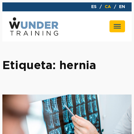
Vés
ES
CA
EN
al
contingut
Etiqueta:
hernia