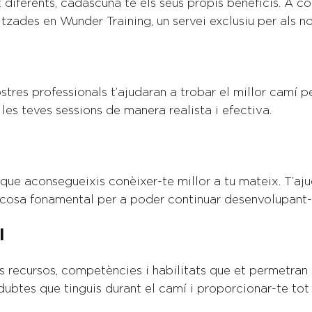
 diferents, cadascuna té els seus propis beneficis. A c
tzades en Wunder Training, un servei exclusiu per als n
nostres professionals t’ajudaran a trobar el millor camí 
 les teves sessions de manera realista i efectiva.
ue aconsegueixis conèixer-te millor a tu mateix. T’ajud
na cosa fonamental per a poder continuar desenvolupant
al
 recursos, competències i habilitats que et permetran 
dubtes que tinguis durant el camí i proporcionar-te tot