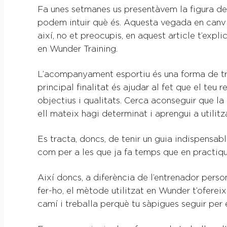
Fa unes setmanes us presentàvem la figura de 
podem intuir què és. Aquesta vegada en canv
així, no et preocupis, en aquest article t’ex
en Wunder Training.
L’acompanyament esportiu és una forma de treb
principal finalitat és ajudar al fet que el teu
objectius i qualitats. Cerca aconseguir que l
ell mateix hagi determinat i aprengui a utilitz
Es tracta, doncs, de tenir un guia indispensa
com per a les que ja fa temps que en practiqu
Així doncs, a diferència de l’entrenador pers
fer-ho, el mètode utilitzat en Wunder t’ofere
camí i treballa perquè tu sàpigues seguir per