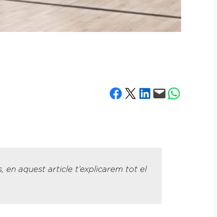
Share on Facebook
Share on X
Share on LinkedIn
Email this Page
Share on What
en aquest article t’explicarem tot el