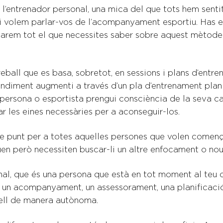
l’entrenador personal, una mica del que tots hem senti
i volem parlar-vos de l’acompanyament esportiu. Has e
plicarem tot el que necessites saber sobre aquest mètod
all que es basa, sobretot, en sessions i plans d’entrena
 rendiment augmenti a través d’un pla d’entrenament plani
a persona o esportista prengui consciència de la seva c
ar les eines necessàries per a aconseguir-los.
ble punt per a totes aquelles persones que volen començ
en però necessiten buscar-li un altre enfocament o nou
onal, que és una persona que està en tot moment al teu 
ix un acompanyament, un assessorament, una planificació
 ell de manera autònoma.