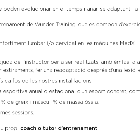
ue poden evolucionar en el temps i anar-se adaptant, la s
trenament de Wunder Training, que es compon d’exercicis
nfortiment lumbar i/o cervical en les màquines MedX L
uda de l’instructor per a ser realitzats, amb èmfasi a a
ar estiraments, fer una readaptació després d’una lesió, 
ica fos de les nostres instal·lacions.
 esportiva anual o estacional d’un esport concret, com
% de greix i múscul, % de massa òssia.
mes sessions.
teu propi
coach o tutor d’entrenament
.