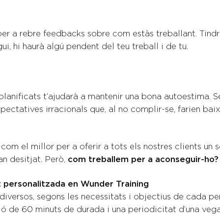
er a rebre feedbacks sobre com estàs treballant. Tindrà
ui, hi haurà algú pendent del teu treball i de tu.
n planificats t’ajudarà a mantenir una bona autoestima. 
pectatives irracionals que, al no complir-se, farien bai
 el millor per a oferir a tots els nostres clients un s
n desitjat. Però,
com treballem per a aconseguir-ho?
t personalitzada en Wunder Training
 diversos, segons les necessitats i objectius de cada per
sió de 60 minuts de durada i una periodicitat d’una veg