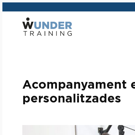
Vés
al
contingut
Acompanyament es
personalitzades