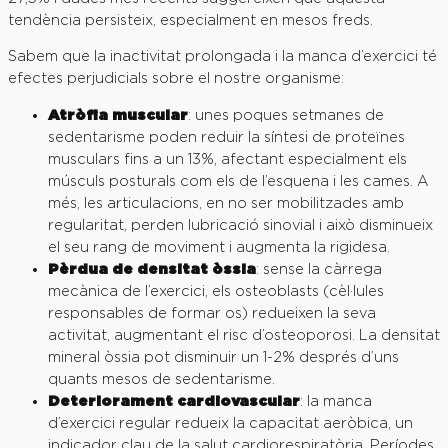
tendència persisteix, especialment en mesos freds.
Sabem que la inactivitat prolongada i la manca d’exercici té
efectes perjudicials sobre el nostre organisme:
Atròfia muscular
: unes poques setmanes de
sedentarisme poden reduir la síntesi de proteïnes
musculars fins a un 13%, afectant especialment els
músculs posturals com els de l’esquena i les cames. A
més, les articulacions, en no ser mobilitzades amb
regularitat, perden lubricació sinovial i això disminueix
el seu rang de moviment i augmenta la rigidesa.
Pèrdua de densitat òssia
: sense la càrrega
mecànica de l’exercici, els osteoblasts (cèl·lules
responsables de formar os) redueixen la seva
activitat, augmentant el risc d’osteoporosi. La densitat
mineral òssia pot disminuir un 1-2% després d’uns
quants mesos de sedentarisme.
Deteriorament cardiovascular
: la manca
d’exercici regular redueix la capacitat aeròbica, un
indicador clau de la salut cardiorespiratòria. Períodes