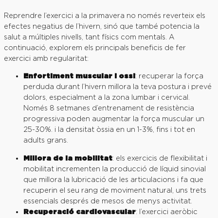
Reprendre l’exercici a la primavera no només reverteix els
efectes negatius de l’hivern, sinó que també potencia la
salut a múltiples nivells, tant físics com mentals. A
continuació, explorem els principals beneficis de fer
exercici amb regularitat:
Enfortiment muscular i ossi
: recuperar la força
perduda durant l’hivern millora la teva postura i prevé
dolors, especialment a la zona lumbar i cervical.
Només 8 setmanes d’entrenament de resistència
progressiva poden augmentar la força muscular un
25-30%. i la densitat òssia en un 1-3%, fins i tot en
adults grans.
Millora de la mobilitat
: els exercicis de flexibilitat i
mobilitat incrementen la producció de líquid sinovial
que millora la lubricació de les articulacions i fa que
recuperin el seu rang de moviment natural, uns trets
essencials després de mesos de menys activitat.
Recuperació cardiovascular
: l’exercici aeròbic