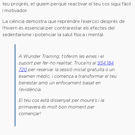
teu progrés, et guiem perquè reactivar el teu cos sigui fàcil
i motivador.
La ciència demostra que reprendre l’exercici després de
l’hivern és essencial per contrarestar els efectes del
sedentarisme i potenciar la salut física i mental.
A Wunder Training, t’oferim les eines i el
suport per fer-ho realitat. Truca’ns al
934 184
720
per reservar la sessió inicial gratuïta o un
examen mèdic, i comença a transformar el teu
benestar amb un enfocament basat en
l’evidència.
El teu cos està dissenyat per moure’s i la
primavera és molt bon moment per
començar!