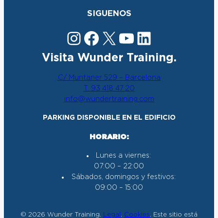
SIGUENOS
Instagram
Facebook
X
YouTube
LinkedIn
Visita Wunder Training.
C/ Muntaner 529 – Barcelona
T. 93 418 47 20
info@wundertraining.com
PARKING DISPONIBLE EN EL EDIFICIO
HORARIO:
Lunes a viernes:
07:00 – 22:00
Sábados, domingos y festivos:
09:00 – 15:00
© 2026 Wunder Training.
Legal
.
Cookies
. Este sitio está