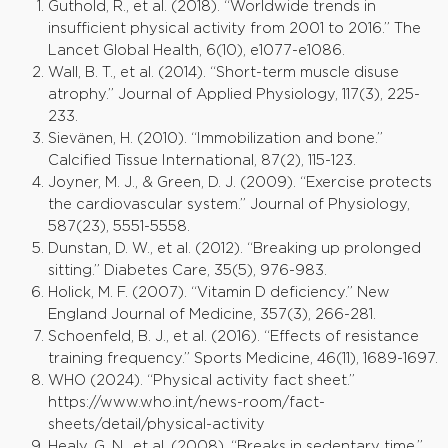
Guthold, R., et al. (2018). “Worldwide trends in
insufficient physical activity from 2001 to 2016.” The
Lancet Global Health, 6(10), e1077-e1086.
Wall, B. T., et al. (2014). “Short-term muscle disuse
atrophy.” Journal of Applied Physiology, 117(3), 225-
233.
Sievänen, H. (2010). “Immobilization and bone.”
Calcified Tissue International, 87(2), 115-123.
Joyner, M. J., & Green, D. J. (2009). “Exercise protects
the cardiovascular system.” Journal of Physiology,
587(23), 5551-5558.
Dunstan, D. W., et al. (2012). “Breaking up prolonged
sitting.” Diabetes Care, 35(5), 976-983.
Holick, M. F. (2007). “Vitamin D deficiency.” New
England Journal of Medicine, 357(3), 266-281.
Schoenfeld, B. J., et al. (2016). “Effects of resistance
training frequency.” Sports Medicine, 46(11), 1689-1697.
WHO (2024). “Physical activity fact sheet.”
https://www.who.int/news-room/fact-
sheets/detail/physical-activity
Healy, G. N., et al. (2008). “Breaks in sedentary time.”