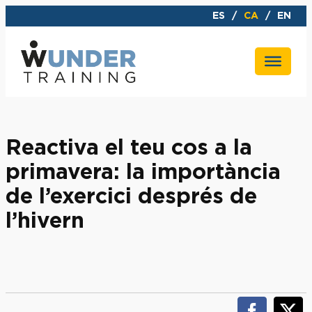
Vés
ES
CA
EN
al
contingut
Reactiva el teu cos a la
primavera: la importància
de l’exercici després de
l’hivern