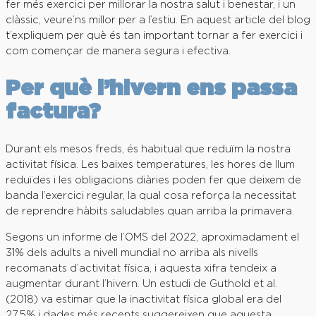
fer més exercici per millorar la nostra salut i benestar, i un
clàssic, veure’ns millor per a l’estiu. En aquest article del blog
t’expliquem per què és tan important tornar a fer exercici i
com començar de manera segura i efectiva.
Per què l’hivern ens passa
factura?
Durant els mesos freds, és habitual que reduïm la nostra
activitat física. Les baixes temperatures, les hores de llum
reduïdes i les obligacions diàries poden fer que deixem de
banda l’exercici regular, la qual cosa reforça la necessitat
de reprendre hàbits saludables quan arriba la primavera.
Segons un informe de l’OMS del 2022, aproximadament el
31% dels adults a nivell mundial no arriba als nivells
recomanats d’activitat física, i aquesta xifra tendeix a
augmentar durant l’hivern. Un estudi de Guthold et al.
(2018) va estimar que la inactivitat física global era del
27,5% i dades més recents suggereixen que aquesta