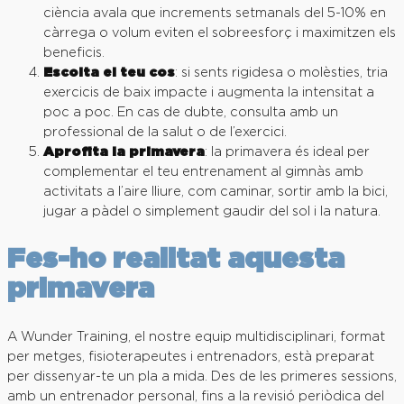
ciència avala que increments setmanals del 5-10% en
càrrega o volum eviten el sobreesforç i maximitzen els
beneficis.
Escolta el teu cos
: si sents rigidesa o molèsties, tria
exercicis de baix impacte i augmenta la intensitat a
poc a poc. En cas de dubte, consulta amb un
professional de la salut o de l’exercici.
Aprofita la primavera
: la primavera és ideal per
complementar el teu entrenament al gimnàs amb
activitats a l’aire lliure, com caminar, sortir amb la bici,
jugar a pàdel o simplement gaudir del sol i la natura.
Fes-ho realitat aquesta
primavera
A Wunder Training, el nostre equip multidisciplinari, format
per metges, fisioterapeutes i entrenadors, està preparat
per dissenyar-te un pla a mida. Des de les primeres sessions,
amb un entrenador personal, fins a la revisió periòdica del