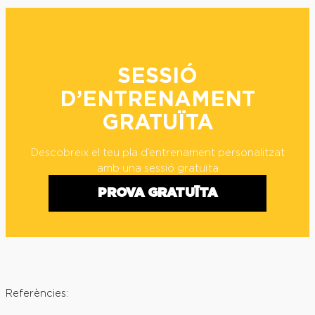
SESSIÓ
D’ENTRENAMENT
GRATUÏTA
Descobreix el teu pla d’entrenament personalitzat
amb una sessió gratuïta
PROVA GRATUÏTA
Referències: