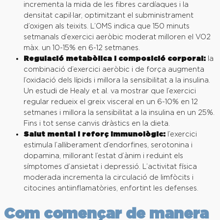
incrementa la mida de les fibres cardíaques i la
densitat capil·lar, optimitzant el subministrament
d’oxigen als teixits. L’OMS indica que 150 minuts
setmanals d’exercici aeròbic moderat milloren el VO2
màx. un 10-15% en 6-12 setmanes.
Regulació metabòlica i composició corporal:
la
combinació d’exercici aeròbic i de força augmenta
l’oxidació dels lípids i millora la sensibilitat a la insulina.
Un estudi de Healy et al. va mostrar que l’exercici
regular redueix el greix visceral en un 6-10% en 12
setmanes i millora la sensibilitat a la insulina en un 25%.
Fins i tot sense canvis dràstics en la dieta.
Salut mental i reforç immunològic:
l’exercici
estimula l’alliberament d’endorfines, serotonina i
dopamina, millorant l’estat d’ànim i reduint els
símptomes d’ansietat i depressió. L’activitat física
moderada incrementa la circulació de limfòcits i
citocines antiinflamatòries, enfortint les defenses.
Com començar de manera