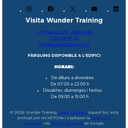
I
F
X
Y
L
n
a
o
i
Visita Wunder Training
s
c
u
n
t
e
T
k
C. Muntaner 529 – Barcelona
a
b
u
e
T. 93 418 47 20
g
o
b
d
info@wundertraining.com
r
o
e
I
a
k
n
PÀRQUING DISPONIBLE A L’EDIFICI
m
HORARI:
De dilluns a divendres
De 07:00 a 22:00 h
Dissabtes, diumenges i festius
De 09:00 a 15:00 h
© 2026 Wunder Training.
Legal
.
Cookies.
Aquest lloc està
protegit per reCAPTCHA i s’apliquen la
Política de
privadesa
i els
Termes de servei
de Google.