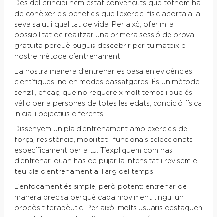
Des del principi hem estat convençuts que tothom ha
de conèixer els beneficis que l’exercici físic aporta a la
seva salut i qualitat de vida. Per això, oferim la
possibilitat de realitzar una primera sessió de prova
gratuïta perquè puguis descobrir per tu mateix el
nostre mètode d’entrenament.
La nostra manera d’entrenar es basa en evidències
científiques, no en modes passatgeres. És un mètode
senzill, eficaç, que no requereix molt temps i que és
vàlid per a persones de totes les edats, condició física
inicial i objectius diferents.
Dissenyem un pla d’entrenament amb exercicis de
força, resistència, mobilitat i funcionals seleccionats
específicament per a tu. T’expliquem com has
d’entrenar, quan has de pujar la intensitat i revisem el
teu pla d’entrenament al llarg del temps.
L’enfocament és simple, però potent: entrenar de
manera precisa perquè cada moviment tingui un
propòsit terapèutic. Per això, molts usuaris destaquen