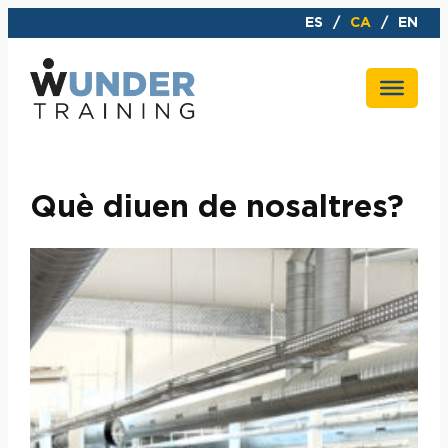
Vés
ES
CA
EN
al
contingut
Què diuen de nosaltres?