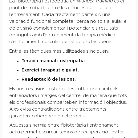
La fisioteràpia i osteopatia en
Wunder
Training
és el
punt de trobada entre les ciències de la salut i
l’entrenament. Cada tractament parteix d’una
valoració funcional completa i cerca no sols alleujar el
dolor, sinó complementar i potenciar els resultats
obtinguts amb l’entrenament i la teràpia mèdica
d’enfortiment muscular per al dolor d’esquena.
Entre les tècniques més utilitzades s’inclouen:
Teràpia manual i osteopatia.
Exercici terapèutic guiat.
Readaptació de lesions.
Els nostres fisios i osteòpates col·laboren amb els
entrenadors i metges del centre, de manera que tots
els professionals comparteixen informació i objectius.
Això evita contradiccions entre tractaments i
garanteix coherència en el procés.
Aquesta sinergia entre fisioteràpia i entrenament
actiu permet escurçar temps de recuperació i evitar