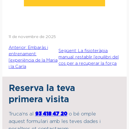
11 de novembre de 2025
Anterior:
Embaràs i
Següent:
La fisioteràpia
entrenament:
manual: restablir l’equilibri del
l’experiència de la Maria
cos per a recuperar la força
i la Carla
Reserva la teva
primera visita
Truca’ns al
93 418 47 20
o bé omple
aquest formulari amb les teves dades i