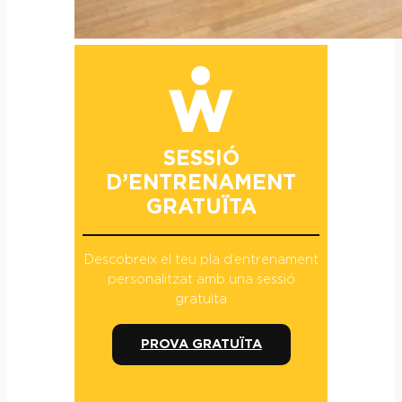
SESSIÓ
D’ENTRENAMENT
GRATUÏTA
Descobreix el teu pla d’entrenament
personalitzat amb una sessió
gratuïta
PROVA GRATUÏTA