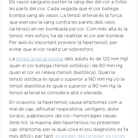
Els vasos sanguinis porten la sang des del cor a totes
les parts del cos. Cada vegada que el cor batega,
bomba sang als vasos. La tensió arterial és la força
que exerceix la sang contra les parets dels vaos
(artèries) en ser bombada pel cor. Com més alta és la
tensió, més esforç ha de realitzar el cor per bombar.
Per això és important prevenir la hipertensió, per
evitar que el cor realitzi un sobresforç.
La
tensió arterial normal
dels adults és de 120 mm Hg1
quan el cor batega (tensió sistòlica) i de 80 mm Hg
quan el cor es relaxa (tensió diastòlica). Quan la
tensió sistòlica és igual o superior a 140 mm Hg i/o la
tensió diastòlica és igual o superior a 90 mm Hg, la
tensió arterial es considera alta o elevada.
En ocasions, la hipertensió causa símptomes com a
mal de cap, dificultat respiratòria, vertígens, dolor
toràcic, palpitacions del cor i hemorràgies nasals.
Amb tot, la majoria dels hipertensos no presenten
cap símptoma, per la qual cosa el seu diagnòstic es fa
més difícil i, per tant,
es poden desconèixer els riscos