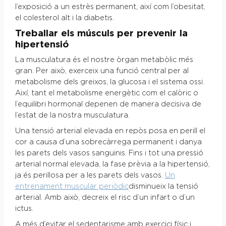
l’exposició a un estrès permanent, així com l’obesitat,
el colesterol alt i la diabetis.
Treballar els músculs per prevenir la
hipertensió
La musculatura és el nostre òrgan metabòlic més
gran. Per això, exerceix una funció central per al
metabolisme dels greixos, la glucosa i el sistema ossi.
Així, tant el metabolisme energètic com el calòric o
l’equilibri hormonal depenen de manera decisiva de
l’estat de la nostra musculatura.
Una tensió arterial elevada en repòs posa en perill el
cor a causa d’una sobrecàrrega permanent i danya
les parets dels vasos sanguinis. Fins i tot una pressió
arterial normal elevada, la fase prèvia a la hipertensió,
ja és perillosa per a les parets dels vasos.
Un
entrenament muscular periòdic
disminueix la tensió
arterial. Amb això, decreix el risc d’un infart o d’un
ictus.
A més d’evitar el sedentarisme amb exercici físic i