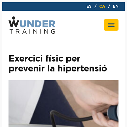
Vés
ES
CA
EN
al
contingut
Exercici físic per
prevenir la hipertensió