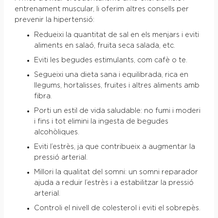
entrenament muscular, li oferim altres consells per
prevenir la hipertensió:
Redueixi la quantitat de sal en els menjars i eviti
aliments en salaó, fruita seca salada, etc.
Eviti les begudes estimulants, com cafè o te.
Segueixi una dieta sana i equilibrada, rica en
llegums, hortalisses, fruites i altres aliments amb
fibra.
Porti un estil de vida saludable: no fumi i moderi
i fins i tot elimini la ingesta de begudes
alcohòliques.
Eviti l’estrès, ja que contribueix a augmentar la
pressió arterial.
Millori la qualitat del somni: un somni reparador
ajuda a reduir l’estrès i a estabilitzar la pressió
arterial.
Controli el nivell de colesterol i eviti el sobrepès.