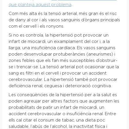
que planteja aquest problema
.
Com més alta és la tensió arterial, més gran és el risc
de dany al cor i als vasos sanguinis d’òrgans principals
com el cervell i els ronyons.
Si no es controla, la hipertensió pot provocar un
infart de miocardi, un eixamplament del cor i, a la
llarga, una insuficiència cardíaca. Els vasos sanguinis
poden desenvolupar protuberàncies (aneurismes) i
zones febles que els fan més susceptibles d’obstruir-
se i trencar-se. La tensió arterial pot ocasionar que la
sang es filtri en el cervell i provocar un accident
cerebrovascular. La hipertensió també pot provocar
deficiència renal, ceguesa i deterioració cognitiva.
Les conseqüències de la hipertensió per a la salut es
poden agreujar per altres factors que augmenten les
probabilitats de patir un infart de miocardi, un
accident cerebrovascular o insuficiència renal. Entre
ells cal citar el consum de tabac, una dieta poc
saludable, l’abús de l’alcohol, la inactivitat física i