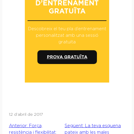
D’ENTRENAMENT
GRATUÏTA
Descobreix el teu pla d’entrenament
personalitzat amb una sessió
gratuïta
PROVA GRATUÏTA
12 d’abril de 2017
Anterior:
Força,
Següent:
La teva esquena
resistència i flexibilitat:
pateix amb les males