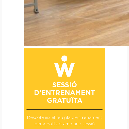
SESSIÓ
D’ENTRENAMENT
GRATUÏTA
Descobreix el teu pla d’entrenament
personalitzat amb una sessió