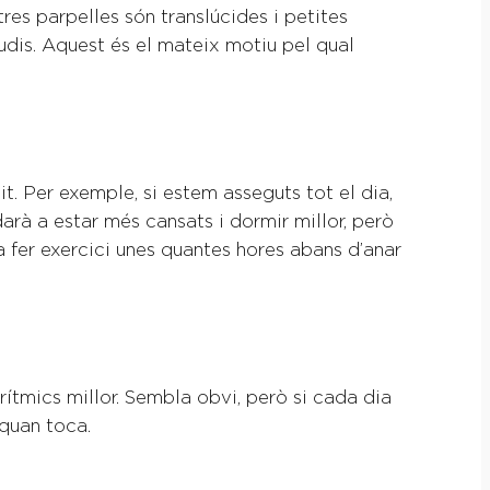
res parpelles són translúcides i petites
udis. Aquest és el mateix motiu pel qual
it. Per exemple, si estem asseguts tot el dia,
darà a estar més cansats i dormir millor, però
ana fer exercici unes quantes hores abans d’anar
s rítmics millor. Sembla obvi, però si cada dia
 quan toca.