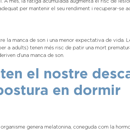
. A més, la fatiga acumulada augmenta el risc de lesion
n adequat per mantenir el seu rendiment i recuperar-se
ntre la manca de son i una menor expectativa de vida.
er a adults) tenen més risc de patir una mort prematur
 deriven d’una manca de son.
ten el nostre desca
 postura en dormir
tre organisme genera melatonina, coneguda com la hormo