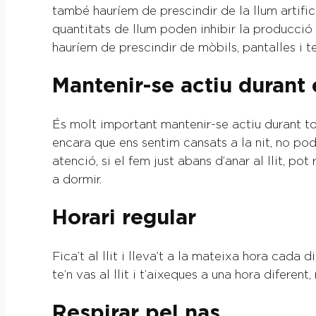
també hauríem de prescindir de la llum artific
quantitats de llum poden inhibir la producció
hauríem de prescindir de mòbils, pantalles i t
Mantenir-se actiu durant 
És molt important mantenir-se actiu durant tot 
encara que ens sentim cansats a la nit, no podr
atenció, si el fem just abans d’anar al llit, po
a dormir.
Horari regular
Fica’t al llit i lleva’t a la mateixa hora cada 
te’n vas al llit i t’aixeques a una hora difere
Respirar pel nas