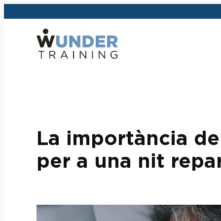
Vés
al
contingut
La importància del
per a una nit repa