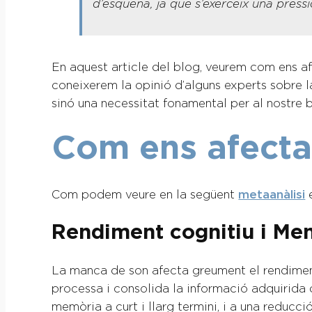
d’esquena, ja que s’exerceix una pressi
En aquest article del blog, veurem com ens afe
coneixerem la opinió d’alguns experts sobre la
sinó una necessitat fonamental per al nostre b
Com ens afecta
Com podem veure en la següent
metaanàlisi
e
Rendiment cognitiu i Me
La manca de son afecta greument el rendiment 
processa i consolida la informació adquirida 
memòria a curt i llarg termini, i a una reducc