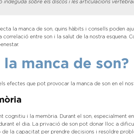
ó indeguda sobre els discos i les articulacions vertebral
cta la manca de son, quins hàbits i consells poden ajud
 correlació entre son i la salut de la nostra esquena. Co
enestar.
 la manca de son?
ls efectes que pot provocar la manca de son en el nost
mòria
cognitiu i la memòria. Durant el son, especialment en 
durant el dia. La privació de son pot donar lloc a difi
ió de la capacitat per prendre decisions i resoldre prob