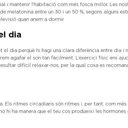
ial i mantenir l’habitació com més fosca millor. Les nost
 de melatonina entre un 30 i un 50 %, segons alguns est
elevisió quan anem a dormir.
el dia
el dia perquè hi hagi una clara diferència entre dia i n
em agafar el son tan fàcilment. L’exercici físic ens aju
t resultar difícil relaxar-nos, per la qual cosa es recom
dia. Els ritmes circadiaris són ritmes i, per tant, com mé
nt, no hi ha manera que el teu cos produeixi les hormones