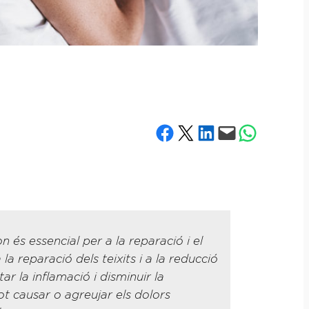
Share on Facebook
Share on X
Share on LinkedIn
Email this Page
Share on What
n és essencial per a la reparació i el
a reparació dels teixits i a la reducció
 la inflamació i disminuir la
ot causar o agreujar els dolors