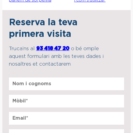
parlem de sòl pelvià
i com s’utilitza?
Reserva la teva
primera visita
Truca’ns al
93 418 47 20
o bé omple
aquest formulari amb les teves dades i
nosaltres et contactarem