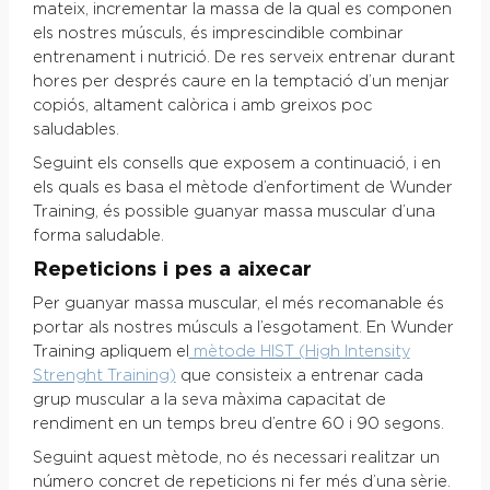
mateix, incrementar la massa de la qual es componen
els nostres músculs, és imprescindible combinar
entrenament i nutrició. De res serveix entrenar durant
hores per després caure en la temptació d’un menjar
copiós, altament calòrica i amb greixos poc
saludables.
Seguint els consells que exposem a continuació, i en
els quals es basa el mètode d’enfortiment de Wunder
Training, és possible guanyar massa muscular d’una
forma saludable.
Repeticions i pes a aixecar
Per guanyar massa muscular, el més recomanable és
portar als nostres músculs a l’esgotament. En Wunder
Training apliquem el
mètode HIST (High Intensity
Strenght Training)
que consisteix a entrenar cada
grup muscular a la seva màxima capacitat de
rendiment en un temps breu d’entre 60 i 90 segons.
Seguint aquest mètode, no és necessari realitzar un
número concret de repeticions ni fer més d’una sèrie.