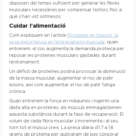
disposen del temps suficient per generar les fibres
musculars necessàries per compensar l’esforç físic a
què s’han vist sotmesos.
Cuidar l’alimentació
Com expliquem en l’article
Proteïnes en l’esport: la
seva importància en l’entrenament muscular
, quan
entrenem, el cos augmenta la demanda proteica per
reposar les proteïnes musculars gastades durant
l’entrenament.
Un dèficit de proteïnes podria provocar la disminució
de la massa muscular, augmentar el risc de patir
lesions, així com augmentar el risc de patir fatiga
crònica.
Quan entrenem la força en màquines i ingerim una
dieta alta en proteïnes, els músculs emmagatzemen
aquesta substància durant la fase de recuperació. El
volum de cada fibra muscular s’incrementa i al seu
torn tot el múscul creix. La presa diària d’1,7 a 1,8
grams de proteïna per quilogram de pes corporal