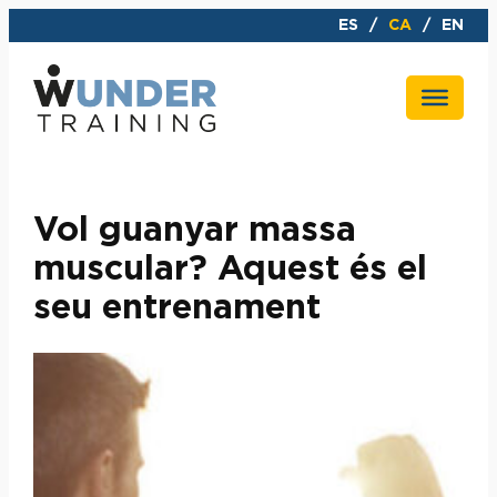
Vés
ES
CA
EN
al
contingut
Vol guanyar massa
muscular? Aquest és el
seu entrenament