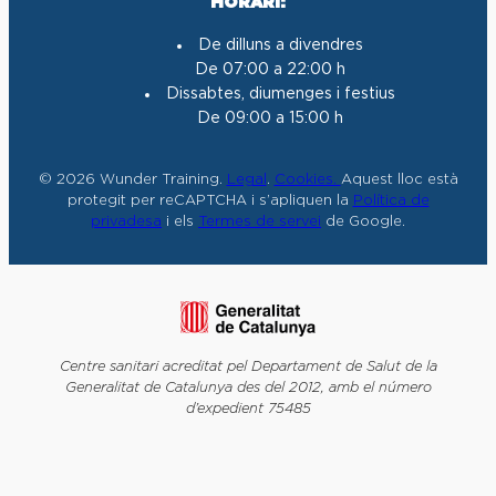
HORARI:
De dilluns a divendres
De 07:00 a 22:00 h
Dissabtes, diumenges i festius
De 09:00 a 15:00 h
© 2026 Wunder Training.
Legal
.
Cookies.
Aquest lloc està
protegit per reCAPTCHA i s’apliquen la
Política de
privadesa
i els
Termes de servei
de Google.
Centre sanitari acreditat pel Departament de Salut de la
Generalitat de Catalunya des del 2012, amb el número
d’expedient 75485