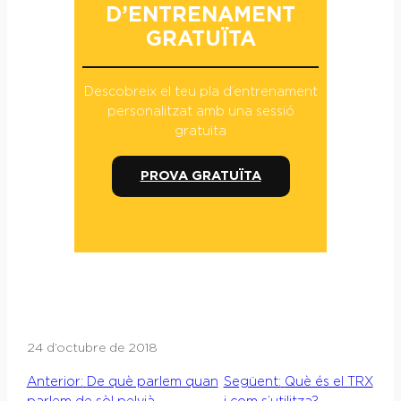
D’ENTRENAMENT
GRATUÏTA
Descobreix el teu pla d’entrenament
personalitzat amb una sessió
gratuïta
PROVA GRATUÏTA
24 d’octubre de 2018
Anterior:
De què parlem quan
Següent:
Què és el TRX