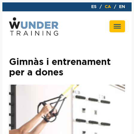
Vés
ES
CA
EN
al
contingut
Gimnàs i entrenament
per a dones