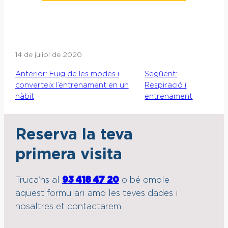
14 de juliol de 2020
Anterior:
Fuig de les modes i
Següent:
converteix l’entrenament en un
Respiració i
hàbit
entrenament
Reserva la teva
primera visita
Truca’ns al
93 418 47 20
o bé omple
aquest formulari amb les teves dades i
nosaltres et contactarem