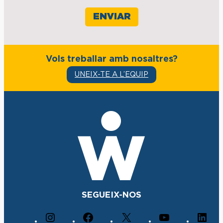
Vols treballar amb nosaltres?
UNEIX-TE A L’EQUIP
SEGUEIX-NOS
I
F
X
Y
L