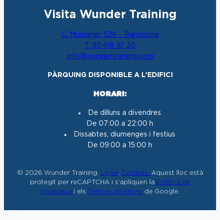
n
a
o
i
Visita Wunder Training
s
c
u
n
t
e
T
k
C. Muntaner 529 – Barcelona
a
b
u
e
T. 93 418 47 20
g
o
b
d
info@wundertraining.com
r
o
e
I
a
k
n
PÀRQUING DISPONIBLE A L’EDIFICI
m
HORARI:
De dilluns a divendres
De 07:00 a 22:00 h
Dissabtes, diumenges i festius
De 09:00 a 15:00 h
© 2026 Wunder Training.
Legal
.
Cookies.
Aquest lloc està
protegit per reCAPTCHA i s’apliquen la
Política de
privadesa
i els
Termes de servei
de Google.