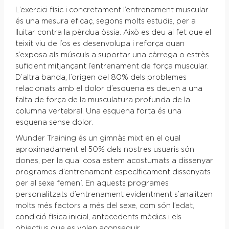
L’exercici físic i concretament l’entrenament muscular
és una mesura eficaç, segons molts estudis, per a
lluitar contra la pèrdua òssia. Això es deu al fet que el
teixit viu de l’os es desenvolupa i reforça quan
s’exposa als músculs a suportar una càrrega o estrès
suficient mitjançant l’entrenament de força muscular.
D’altra banda, l’origen del 80% dels problemes
relacionats amb el dolor d’esquena es deuen a una
falta de força de la musculatura profunda de la
columna vertebral. Una esquena forta és una
esquena sense dolor.
Wunder Training és un gimnàs mixt en el qual
aproximadament el 50% dels nostres usuaris són
dones, per la qual cosa estem acostumats a dissenyar
programes d’entrenament específicament dissenyats
per al sexe femení. En aquests programes
personalitzats d’entrenament evidentment s’analitzen
molts més factors a més del sexe, com són l’edat,
condició física inicial, antecedents mèdics i els
objectius que es volen aconseguir.