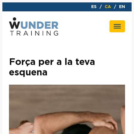
Vés
ES
CA
EN
al
contingut
Força per a la teva
esquena