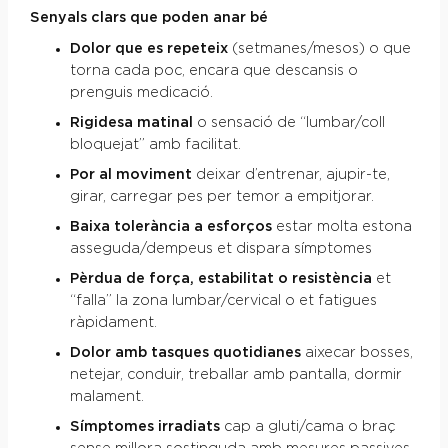
Senyals clars que poden anar bé
Dolor que es repeteix
(setmanes/mesos) o que
torna cada poc, encara que descansis o
prenguis medicació.
Rigidesa matinal
o sensació de “lumbar/coll
bloquejat” amb facilitat.
Por al moviment
deixar d’entrenar, ajupir-te,
girar, carregar pes per temor a empitjorar.
Baixa tolerància a esforços
estar molta estona
asseguda/dempeus et dispara símptomes
Pèrdua de força, estabilitat o resistència
et
“falla” la zona lumbar/cervical o et fatigues
ràpidament.
Dolor amb tasques quotidianes
aixecar bosses,
netejar, conduir, treballar amb pantalla, dormir
malament.
Símptomes irradiats
cap a gluti/cama o braç