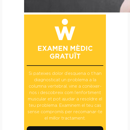
EXAMEN MÈDIC
GRATUÏT
Si pateixes dolor d’esquena o t’han
diagnosticat un problema a la
columna vertebral, vine a conèixer-
nos i descobreix com l’enfortiment
muscular et pot ajudar a resoldre el
teu problema. Examinem el teu cas
sense compromís per recomanar-te
el millor tractament.