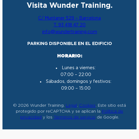
Visita Wunder Training.
s
c
u
n
t
e
T
k
C/ Muntaner 529 – Barcelona
a
b
u
e
T. 93 418 47 20
g
o
b
d
info@wundertraining.com
r
o
e
I
a
k
n
PARKING DISPONIBLE EN EL EDIFICIO
m
HORARIO:
Lunes a viernes:
07:00 – 22:00
Sábados, domingos y festivos:
09:00 – 15:00
© 2026 Wunder Training.
Legal
.
Cookies
. Este sitio está
protegido por reCAPTCHA y se aplican la
Política de
privacidad
y los
Términos de servicio
de Google.