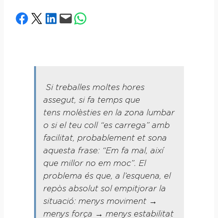
Share on Facebook
Share on X
Share on LinkedIn
Email this Page
Share on WhatsApp
Si treballes moltes hores
assegut, si fa temps que
tens molèsties en la zona lumbar
o si el teu coll “es carrega” amb
facilitat, probablement et sona
aquesta frase: “Em fa mal, així
que millor no em moc”. El
problema és que, a l’esquena, el
repòs absolut sol empitjorar la
situació: menys moviment →
menys força → menys estabilitat