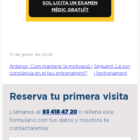
SOL·LICITA UN EXAMEN
MÈDIC GRATUÏT
13 de gener de 2026
Anterior:
Com mantenir la motivació i
Següent:
La son
constància en el teu entrenament?
i l’entrenament
Reserva tu primera visita
Llámanos al
93 418 47 20
o rellena este
formulario con tus datos y nosotros te
contactaremos