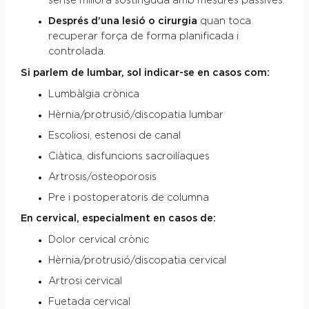
sense millora sostinguda amb mesures passives.
Després d’una lesió o cirurgia
quan toca
recuperar força de forma planificada i
controlada.
Si parlem de lumbar, sol indicar-se en casos com:
Lumbàlgia crònica
Hèrnia/protrusió/discopatia lumbar
Escoliosi, estenosi de canal
Ciàtica, disfuncions sacroilíaques
Artrosis/osteoporosis
Pre i postoperatoris de columna
En cervical, especialment en casos de:
Dolor cervical crònic
Hèrnia/protrusió/discopatia cervical
Artrosi cervical
Fuetada cervical