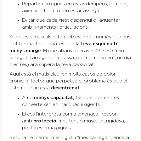
Repartir càrregues en estar dempeus, caminar,
aixecar o fins i tot en estar assegut.
Evitar que cada gest depengui d’“aguantar”
amb lligaments i articulacions.
Si aquests músculs estan febles, no és només que ens
pot fer mal l’esquena: és que
la teva esquena té
menys marge
. El que abans toleraves (30–60 *min
assegut, carregar una bossa, dormir malament, un dia
d’estrès) ara supera la teva capacitat.
Aquí està el matís clau: en molts casos de dolor
crònic, el factor que perpetua el problema és que el
sistema actiu està
desentrenat
.
Amb
menys capacitat,
tasques normals es
converteixen en “tasques exigents”.
El cos l’interpreta com a amenaça i respon
amb
protecció
: més tensió muscular, rigidesa,
postures antiàlgiques.
Resultat: et sents “més rígid” i “més carregat”, encara