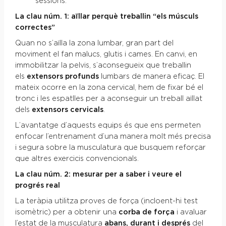
sessions.
La clau núm. 1: aïllar perquè treballin “els músculs
correctes”
Quan no s’aïlla la zona lumbar, gran part del
moviment el fan malucs, glutis i cames. En canvi, en
immobilitzar la pelvis, s’aconsegueix que treballin
els
extensors profunds
lumbars de manera eficaç. El
mateix ocorre en la zona cervical, hem de fixar bé el
tronc i les espatlles per a aconseguir un treball aïllat
dels
extensors cervicals
.
L’avantatge d’aquests equips és que ens permeten
enfocar l’entrenament d’una manera molt més precisa
i segura sobre la musculatura que busquem reforçar
que altres exercicis convencionals.
La clau núm. 2: mesurar per a saber i veure el
progrés real
La teràpia utilitza proves de força (incloent-hi test
isomètric) per a obtenir una
corba de força
i avaluar
l’estat de la musculatura
abans, durant i després
del