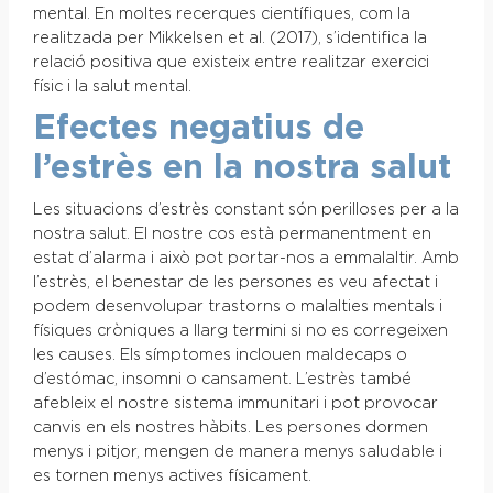
mental. En moltes recerques científiques, com la
realitzada per Mikkelsen et al. (2017), s’identifica la
relació positiva que existeix entre realitzar exercici
físic i la salut mental.
Efectes negatius de
l’estrès en la nostra salut
Les situacions d’estrès constant són perilloses per a la
nostra salut. El nostre cos està permanentment en
estat d’alarma i això pot portar-nos a emmalaltir. Amb
l’estrès, el benestar de les persones es veu afectat i
podem desenvolupar trastorns o malalties mentals i
físiques cròniques a llarg termini si no es corregeixen
les causes. Els símptomes inclouen maldecaps o
d’estómac, insomni o cansament. L’estrès també
afebleix el nostre sistema immunitari i pot provocar
canvis en els nostres hàbits. Les persones dormen
menys i pitjor, mengen de manera menys saludable i
es tornen menys actives físicament.