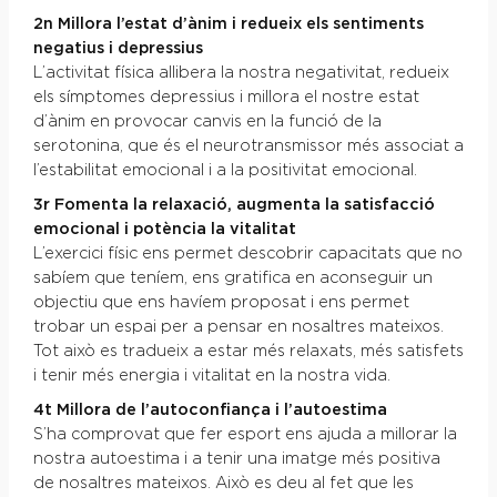
2n Millora l’estat d’ànim i redueix els sentiments
negatius i depressius
L’activitat física allibera la nostra negativitat, redueix
els símptomes depressius i millora el nostre estat
d’ànim en provocar canvis en la funció de la
serotonina, que és el neurotransmissor més associat a
l’estabilitat emocional i a la positivitat emocional.
3r Fomenta la relaxació, augmenta la satisfacció
emocional i potència la vitalitat
L’exercici físic ens permet descobrir capacitats que no
sabíem que teníem, ens gratifica en aconseguir un
objectiu que ens havíem proposat i ens permet
trobar un espai per a pensar en nosaltres mateixos.
Tot això es tradueix a estar més relaxats, més satisfets
i tenir més energia i vitalitat en la nostra vida.
4t Millora de l’autoconfiança i l’autoestima
S’ha comprovat que fer esport ens ajuda a millorar la
nostra autoestima i a tenir una imatge més positiva
de nosaltres mateixos. Això es deu al fet que les