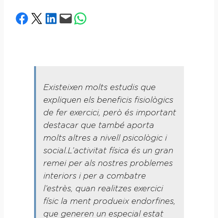
Share on Facebook
Share on X
Share on LinkedIn
Email this Page
Share on WhatsApp
Existeixen molts estudis que
expliquen els beneficis fisiològics
de fer exercici, però és important
destacar que també aporta
molts altres a nivell psicològic i
social.L’activitat física és un gran
remei per als nostres problemes
interiors i per a combatre
l’estrès, quan realitzes exercici
físic la ment produeix endorfines,
que generen un especial estat