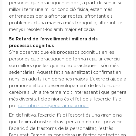
persones que practiquen esport, a part de sentir-se
millor i tenir una millor condició física, estan més
entrenades per a afrontar reptes, afrontant els
problemes d’una manera més tranquil·la, alterant-se
menys i resolent-los amb major eficàcia.
5è Retard de l’envelliment i millora dels
processos cognitius
S’ha observat que els processos cognitius en les
persones que practiquen de forma regular exercici
són millors que les que no ho practiquen i són més
sedentàries. Aquest fet s’ha analitzat i confirmat en
nens, en adults i en persones majors. L’exercici ajuda a
promoure el bon desenvolupament de les funcions
cerebrals. Un altre tema molt interessant i que genera
més diversitat d’opinions és el fet de si l’exercici físic
pot
contribuir a regenerar neurones
.
En definitiva, l’exercici físic i l’esport és una gran eina
que tenim al nostre abast per a combatre i prevenir
l’aparició de trastorns de la personalitat, l’estrès i
l’ansietat. També, es considera un factor protector en