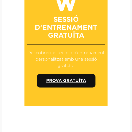
SESSIÓ
D’ENTRENAMENT
GRATUÏTA
Descobreix el teu pla d’entrenament
personalitzat amb una sessió
gratuïta
PROVA GRATUÏTA