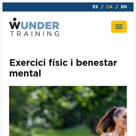
Vés
ES
CA
EN
al
contingut
Exercici físic i benestar
mental