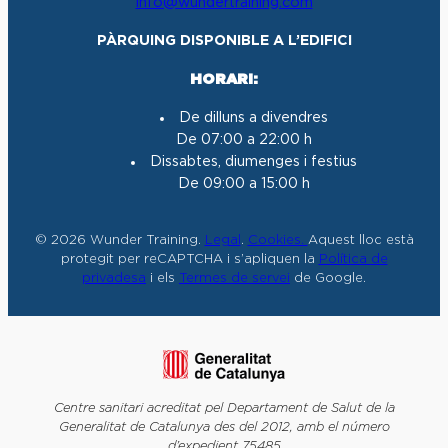
info@wundertraining.com
r
o
e
I
a
k
n
PÀRQUING DISPONIBLE A L’EDIFICI
m
HORARI:
De dilluns a divendres
De 07:00 a 22:00 h
Dissabtes, diumenges i festius
De 09:00 a 15:00 h
© 2026 Wunder Training.
Legal
.
Cookies.
Aquest lloc està
protegit per reCAPTCHA i s’apliquen la
Política de
privadesa
i els
Termes de servei
de Google.
Centre sanitari acreditat pel Departament de Salut de la
Generalitat de Catalunya des del 2012, amb el número
d’expedient 75485