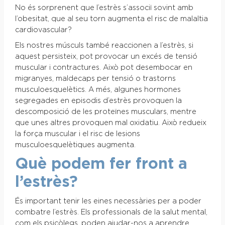
No és sorprenent que l’estrès s’associï sovint amb
l’obesitat, que al seu torn augmenta el risc de malaltia
cardiovascular?
Els nostres músculs també reaccionen a l’estrès, si
aquest persisteix, pot provocar un excés de tensió
muscular i contractures. Això pot desembocar en
migranyes, maldecaps per tensió o trastorns
musculoesquelètics. A més, algunes hormones
segregades en episodis d’estrès provoquen la
descomposició de les proteïnes musculars, mentre
que unes altres provoquen mal oxidatiu. Això redueix
la força muscular i el risc de lesions
musculoesquelètiques augmenta.
Què podem fer front a
l’estrès?
És important tenir les eines necessàries per a poder
combatre l’estrès. Els professionals de la salut mental,
com els psicòlegs, poden ajudar-nos a aprendre