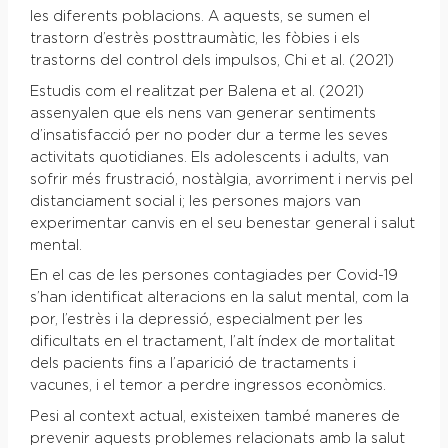
les diferents poblacions. A aquests, se sumen el
trastorn d’estrès posttraumàtic, les fòbies i els
trastorns del control dels impulsos, Chi et al. (2021)
Estudis com el realitzat per Balena et al. (2021)
assenyalen que els nens van generar sentiments
d’insatisfacció per no poder dur a terme les seves
activitats quotidianes. Els adolescents i adults, van
sofrir més frustració, nostàlgia, avorriment i nervis pel
distanciament social i; les persones majors van
experimentar canvis en el seu benestar general i salut
mental.
En el cas de les persones contagiades per Covid-19
s’han identificat alteracions en la salut mental, com la
por, l’estrès i la depressió, especialment per les
dificultats en el tractament, l’alt índex de mortalitat
dels pacients fins a l’aparició de tractaments i
vacunes, i el temor a perdre ingressos econòmics.
Pesi al context actual, existeixen també maneres de
prevenir aquests problemes relacionats amb la salut