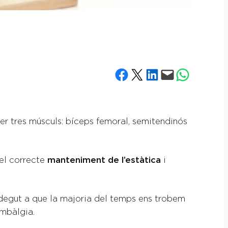
Share on Facebook
Share on X
Share on LinkedIn
Email this Page
Share on What
per tres músculs: bíceps femoral, semitendinós
pel correcte
manteniment de l’estàtica
i
 degut a que la majoria del temps ens trobem
umbàlgia.