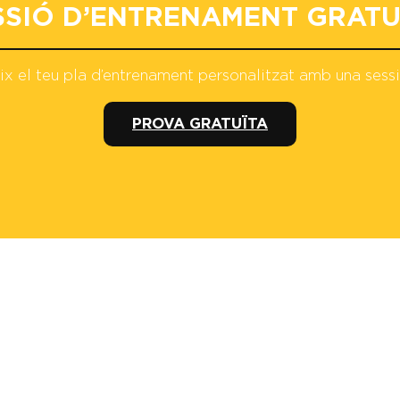
SSIÓ D’ENTRENAMENT GRATU
x el teu pla d’entrenament personalitzat amb una sessi
PROVA GRATUÏTA