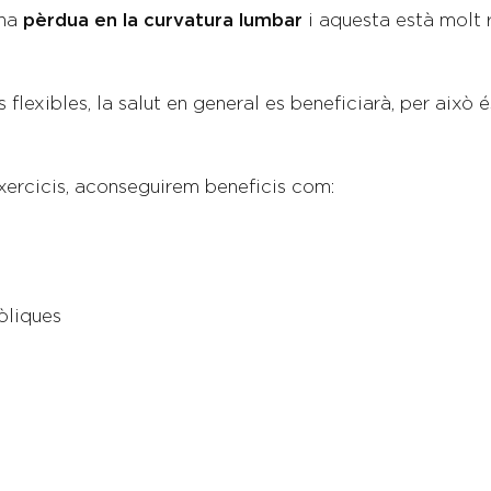
una
pèrdua en la curvatura lumbar
i aquesta està molt
exibles, la salut en general es beneficiarà, per això és 
’exercicis, aconseguirem beneficis com:
òliques