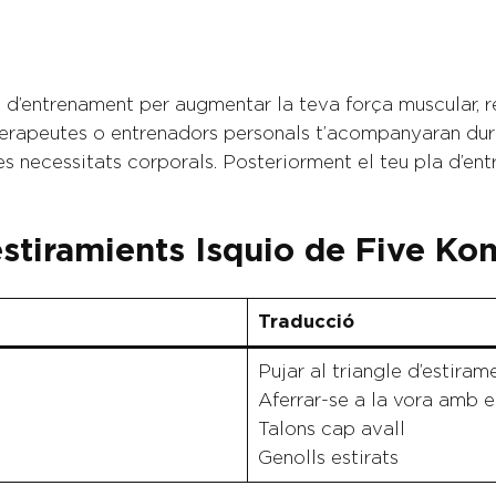
’entrenament per augmentar la teva força muscular, res
oterapeutes o entrenadors personals t’acompanyaran dur
eves necessitats corporals. Posteriorment el teu pla d’e
estiramients Isquio de Five Ko
Traducció
Pujar al triangle d’estiram
Aferrar-se a la vora amb e
Talons cap avall
Genolls estirats