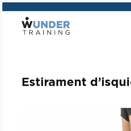
Vés
al
contingut
Estirament d’isq