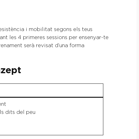
istència i mobilitat segons els teus
ant les 4 primeres sessions per ensenyar-te
ntrenament serà revisat d’una forma
nzept
ent
ls dits del peu