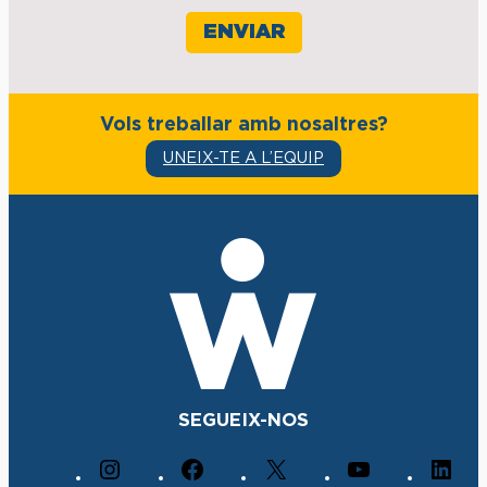
Vols treballar amb nosaltres?
UNEIX-TE A L’EQUIP
SEGUEIX-NOS
I
F
X
Y
L