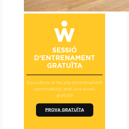
SESSIÓ
D’ENTRENAMENT
GRATUÏTA
Descobreix el teu pla d’entrenament
personalitzat amb una sessió
gratuïta
PROVA GRATUÏTA