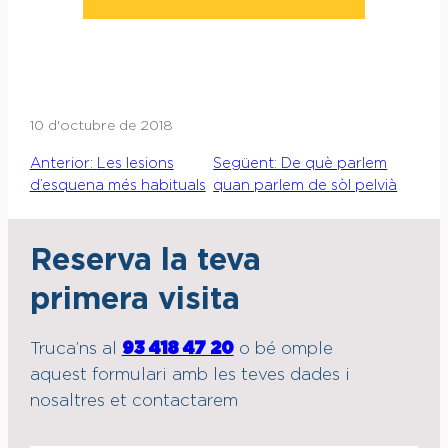
10 d'octubre de 2018
Anterior:
Les lesions
Següent:
De què parlem
d’esquena més habituals
quan parlem de sòl pelvià
Reserva la teva
primera visita
Truca’ns al
93 418 47 20
o bé omple
aquest formulari amb les teves dades i
nosaltres et contactarem