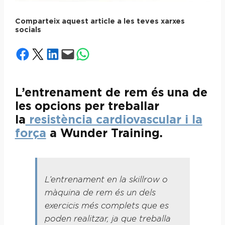
Comparteix aquest article a les teves xarxes
socials
Share on Facebook
Share on X
Share on LinkedIn
Email this Page
Share on WhatsApp
L’entrenament de rem és una de
les opcions per treballar
la
resistència cardiovascular i la
força
a Wunder Training.
L’entrenament en la skillrow o
màquina de rem és un dels
exercicis més complets que es
poden realitzar, ja que treballa