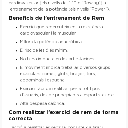
cardiovascular (els nivells de l’1-10 o “Rowing”) a
l’entrenament de la potència (els nivells “Power”).
Beneficis de l’entrenament de Rem
Exercici que repercuteix en la resistència
cardiovascular i la muscular.
Millora la potència anaeròbica.
El risc de lesió és mínim.
No hi ha impacte en les articulacions.
El moviment implica treballar diversos grups
musculars: cames, glutis, braços, tors,
abdominals i esquena.
Exercici fàcil de realitzar per a tot tipus
d’usuaris, des de principiants a esportistes d’elit.
Alta despesa calòrica.
Com realitzar l’exercici de rem de forma
correcta
L’acció a realitzar és senzilla: consisteix a tirar i