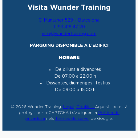
n
a
o
i
Visita Wunder Training
s
c
u
n
t
e
T
k
C. Muntaner 529 – Barcelona
a
b
u
e
T. 93 418 47 20
g
o
b
d
info@wundertraining.com
r
o
e
I
a
k
n
PÀRQUING DISPONIBLE A L’EDIFICI
m
HORARI:
De dilluns a divendres
De 07:00 a 22:00 h
Dissabtes, diumenges i festius
De 09:00 a 15:00 h
© 2026 Wunder Training.
Legal
.
Cookies.
Aquest lloc està
protegit per reCAPTCHA i s’apliquen la
Política de
privadesa
i els
Termes de servei
de Google.