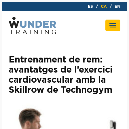
Vés
ES
CA
EN
al
contingut
Entrenament de rem:
avantatges de l’exercici
cardiovascular amb la
Skillrow de Technogym