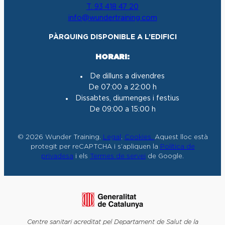
T. 93 418 47 20
g
o
b
d
info@wundertraining.com
r
o
e
I
a
k
n
PÀRQUING DISPONIBLE A L’EDIFICI
m
HORARI:
De dilluns a divendres
De 07:00 a 22:00 h
Dissabtes, diumenges i festius
De 09:00 a 15:00 h
© 2026 Wunder Training.
Legal
.
Cookies.
Aquest lloc està
protegit per reCAPTCHA i s’apliquen la
Política de
privadesa
i els
Termes de servei
de Google.
Centre sanitari acreditat pel Departament de Salut de la