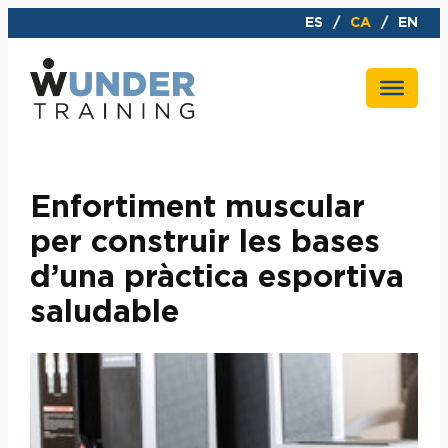
Vés
ES
CA
EN
al
contingut
Enfortiment muscular
per construir les bases
d’una pràctica esportiva
saludable