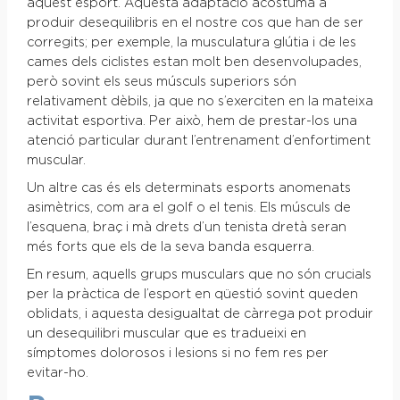
aquest esport. Aquesta adaptació acostuma a
produir desequilibris en el nostre cos que han de ser
corregits; per exemple, la musculatura glútia i de les
cames dels ciclistes estan molt ben desenvolupades,
però sovint els seus músculs superiors són
relativament dèbils, ja que no s’exerciten en la mateixa
activitat esportiva. Per això, hem de prestar-los una
atenció particular durant l’entrenament d’enfortiment
muscular.
Un altre cas és els determinats esports anomenats
asimètrics, com ara el golf o el tenis. Els músculs de
l’esquena, braç i mà drets d’un tenista dretà seran
més forts que els de la seva banda esquerra.
En resum, aquells grups musculars que no són crucials
per la pràctica de l’esport en qüestió sovint queden
oblidats, i aquesta desigualtat de càrrega pot produir
un desequilibri muscular que es tradueixi en
símptomes dolorosos i lesions si no fem res per
evitar-ho.