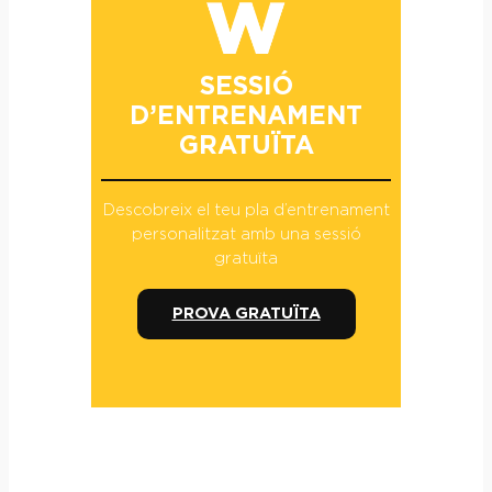
SESSIÓ
D’ENTRENAMENT
GRATUÏTA
Descobreix el teu pla d’entrenament
personalitzat amb una sessió
gratuïta
PROVA GRATUÏTA