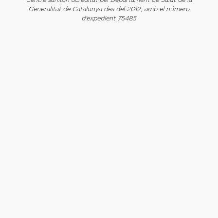
Centre sanitari acreditat pel Departament de Salut de la
Generalitat de Catalunya des del 2012, amb el número
d’expedient 75485