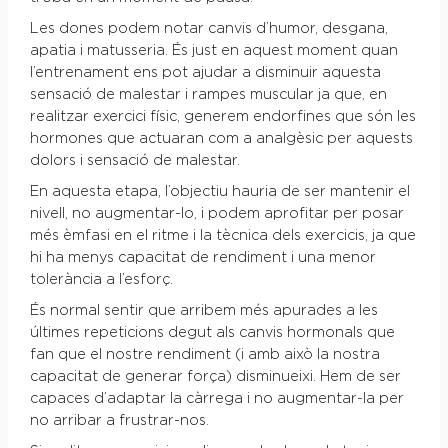
Les dones podem notar canvis d’humor, desgana,
apatia i matusseria. És just en aquest moment quan
l’entrenament ens pot ajudar a disminuir aquesta
sensació de malestar i rampes muscular ja que, en
realitzar exercici físic, generem endorfines que són les
hormones que actuaran com a analgèsic per aquests
dolors i sensació de malestar.
En aquesta etapa, l’objectiu hauria de ser mantenir el
nivell, no augmentar-lo, i podem aprofitar per posar
més èmfasi en el ritme i la tècnica dels exercicis, ja que
hi ha menys capacitat de rendiment i una menor
tolerància a l’esforç.
És normal sentir que arribem més apurades a les
últimes repeticions degut als canvis hormonals que
fan que el nostre rendiment (i amb això la nostra
capacitat de generar força) disminueixi. Hem de ser
capaces d’adaptar la càrrega i no augmentar-la per
no arribar a frustrar-nos.