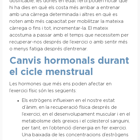
dosificable, les dones en edat fèrtil poden notar que
hi ha dies en què els costa més arribar a entrenar
amb una càrrega determinada i altres en què es
noten amb més capacitat per mobilitzar la mateixa
càrrega o fins i tot, incrementar-la. El mateix
acostuma a passar amb el temps que necessitem per
recuperar-nos després de l’exercici o amb sentir més
o menys fatiga després d’entrenar.
Canvis hormonals durant
el cicle menstrual
Les hormones que més ens poden afectar en
l’exercici físic són les següents:
Els estrògens influeixen en el nostre estat
d’ànim, en la recuperació física després de
l’exercici, en el desenvolupament muscular i en el
metabolisme dels greixos i el colesterol sanguini,
per tant, en l’obtenció d’energia en fer exercici.
Una baixada de les concentracions d’estrògens