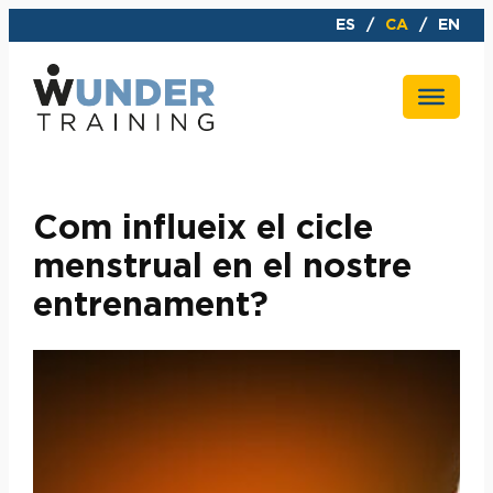
Vés
ES
CA
EN
al
contingut
Com influeix el cicle
menstrual en el nostre
entrenament?