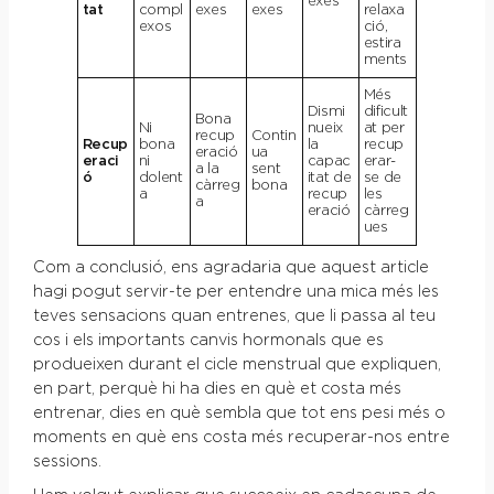
exes
tat
compl
exes
exes
relaxa
exos
ció,
estira
ments
Més
Dismi
dificult
Bona
Ni
nueix
at per
recup
Contin
Recup
bona
la
recup
eració
ua
eraci
ni
capac
erar-
a la
sent
ó
dolent
itat de
se de
càrreg
bona
a
recup
les
a
eració
càrreg
ues
Com a conclusió, ens agradaria que aquest article
hagi pogut servir-te per entendre una mica més les
teves sensacions quan entrenes, que li passa al teu
cos i els importants canvis hormonals que es
produeixen durant el cicle menstrual que expliquen,
en part, perquè hi ha dies en què et costa més
entrenar, dies en què sembla que tot ens pesi més o
moments en què ens costa més recuperar-nos entre
sessions.