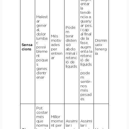
entar
la
tendè
Malest
ncia a
ar
guany
gener
ar pes,
Pode
al,
i cap
m
dolor
al final
Més
tenir
lumba
de la
motiv
disten
Dismin
r,
fase,
Sensa
ades
sió
ueix
possi
augm
cions
per
abdo
l’energ
bleme
enta la
entren
minal i
ia
nt
retenc
ar
retenc
poque
ió de
ió de
s
líquids
líquids
ganes
,
d’entr
pode
enar
m
sentir-
nos
més
pesad
es
Pot
costar
més
Millor
que
mome
Assimi
Assimi
norma
nt per
lar i
lar i