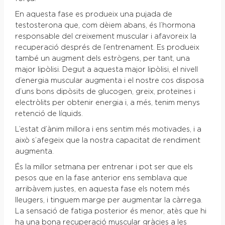
En aquesta fase es produeix una pujada de
testosterona que, com dèiem abans, és l’hormona
responsable del creixement muscular i afavoreix la
recuperació després de l’entrenament. Es produeix
també un augment dels estrògens, per tant, una
major lipòlisi. Degut a aquesta major lipòlisi, el nivell
d’energia muscular augmenta i el nostre cos disposa
d’uns bons dipòsits de glucogen, greix, proteïnes i
electròlits per obtenir energia i, a més, tenim menys
retenció de líquids.
L’estat d’ànim millora i ens sentim més motivades, i a
això s’afegeix que la nostra capacitat de rendiment
augmenta.
És la millor setmana per entrenar i pot ser que els
pesos que en la fase anterior ens semblava que
arribàvem justes, en aquesta fase els notem més
lleugers, i tinguem marge per augmentar la càrrega.
La sensació de fatiga posterior és menor, atès que hi
ha una bona recuperació muscular gràcies a les