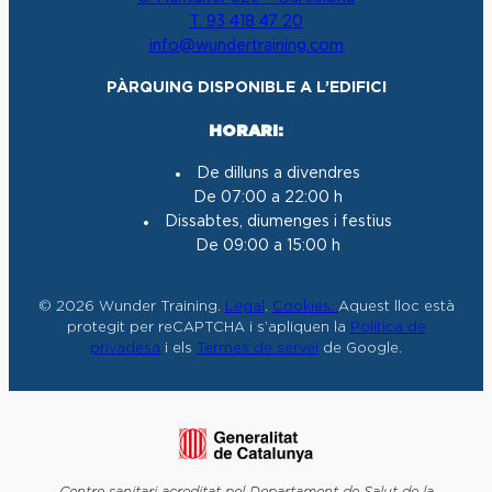
a
b
u
e
T. 93 418 47 20
g
o
b
d
info@wundertraining.com
r
o
e
I
a
k
n
PÀRQUING DISPONIBLE A L’EDIFICI
m
HORARI:
De dilluns a divendres
De 07:00 a 22:00 h
Dissabtes, diumenges i festius
De 09:00 a 15:00 h
© 2026 Wunder Training.
Legal
.
Cookies.
Aquest lloc està
protegit per reCAPTCHA i s’apliquen la
Política de
privadesa
i els
Termes de servei
de Google.