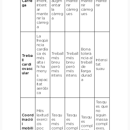
Càrre
lment,
augm
mante
mante
Mante
ga
intent
entar
nir
nir
nir
ar
la
càrreg
càrreg
mante
càrreg
ues
ues
nir la
a
càrreg
a
La
freqüè
ncia
cardía
Bona
ca és
Treball
Treball
tolerà
Treba
més
més
més
ncia al
ll
Intensi
alta i
breu
breu
treball
cardi
tat
hi ha
però
però
de
ovasc
suau
meny
més
més
llarga
ular
s
intens
intens
durad
capac
a
itat
aeròbi
ca
Tasqu
es que
Més
no
Coord
laxitud
Tasqu
Tasqu
siguin
Tasqu
inació
exerci
es
es
massa
es
i
cis
més
més
compl
compl
mobili
poc
compl
compl
exes,