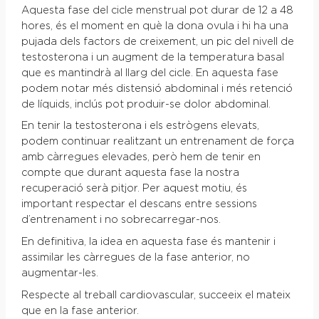
Aquesta fase del cicle menstrual pot durar de 12 a 48
hores, és el moment en què la dona ovula i hi ha una
pujada dels factors de creixement, un pic del nivell de
testosterona i un augment de la temperatura basal
que es mantindrà al llarg del cicle. En aquesta fase
podem notar més distensió abdominal i més retenció
de líquids, inclús pot produir-se dolor abdominal.
En tenir la testosterona i els estrògens elevats,
podem continuar realitzant un entrenament de força
amb càrregues elevades, però hem de tenir en
compte que durant aquesta fase la nostra
recuperació serà pitjor. Per aquest motiu, és
important respectar el descans entre sessions
d’entrenament i no sobrecarregar-nos.
En definitiva, la idea en aquesta fase és mantenir i
assimilar les càrregues de la fase anterior, no
augmentar-les.
Respecte al treball cardiovascular, succeeix el mateix
que en la fase anterior.