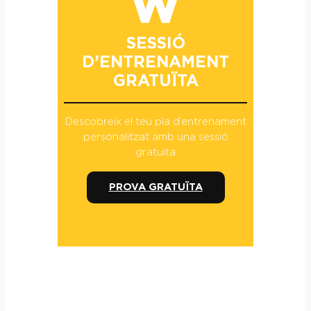
SESSIÓ
D’ENTRENAMENT
GRATUÏTA
Descobreix el teu pla d’entrenament
personalitzat amb una sessió
gratuïta
PROVA GRATUÏTA