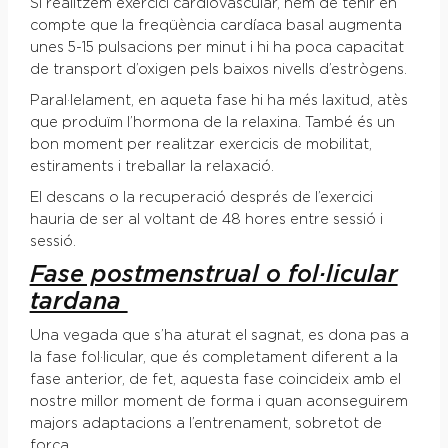
Si realitzem exercici cardiovascular, hem de tenir en
compte que la freqüència cardíaca basal augmenta
unes 5-15 pulsacions per minut i hi ha poca capacitat
de transport d’oxigen pels baixos nivells d’estrògens.
Paral·lelament, en aqueta fase hi ha més laxitud, atès
que produïm l’hormona de la relaxina. També és un
bon moment per realitzar exercicis de mobilitat,
estiraments i treballar la relaxació.
El descans o la recuperació després de l’exercici
hauria de ser al voltant de 48 hores entre sessió i
sessió.
Fase postmenstrual o fol·licular
tardana
Una vegada que s’ha aturat el sagnat, es dona pas a
la fase fol·licular, que és completament diferent a la
fase anterior, de fet, aquesta fase coincideix amb el
nostre millor moment de forma i quan aconseguirem
majors adaptacions a l’entrenament, sobretot de
força.