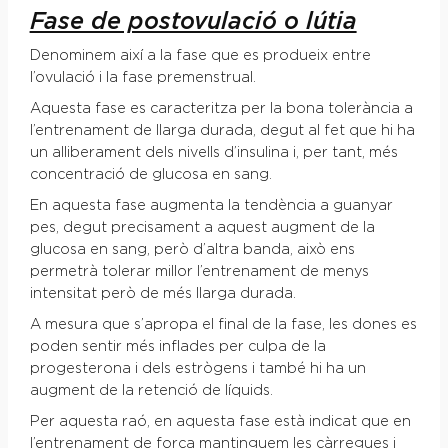
Fase de postovulació o lútia
Denominem així a la fase que es produeix entre
l’ovulació i la fase premenstrual.
Aquesta fase es caracteritza per la bona tolerància a
l’entrenament de llarga durada, degut al fet que hi ha
un alliberament dels nivells d’insulina i, per tant, més
concentració de glucosa en sang.
En aquesta fase augmenta la tendència a guanyar
pes, degut precisament a aquest augment de la
glucosa en sang, però d’altra banda, això ens
permetrà tolerar millor l’entrenament de menys
intensitat però de més llarga durada.
A mesura que s’apropa el final de la fase, les dones es
poden sentir més inflades per culpa de la
progesterona i dels estrògens i també hi ha un
augment de la retenció de líquids.
Per aquesta raó, en aquesta fase està indicat que en
l’entrenament de força mantinguem les càrregues i