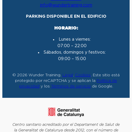
info@wundertraining.com
PARKING DISPONIBLE EN EL EDIFICIO
HORARIO:
Lunes a viernes:
07:00 – 22:00
Sábados, domingos y festivos:
09:00 – 15:00
© 2026 Wunder Training.
Legal
.
Cookies
. Este sitio está
protegido por reCAPTCHA y se aplican la
Política de
privacidad
y los
Términos de servicio
de Google.
Centro sanitario acreditado por el Departament de Salut de
la Generalitat de Catalunya desde 2012, con el número de