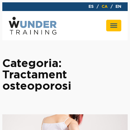
Vés
ES
CA
EN
al
contingut
Categoria:
Tractament
osteoporosi