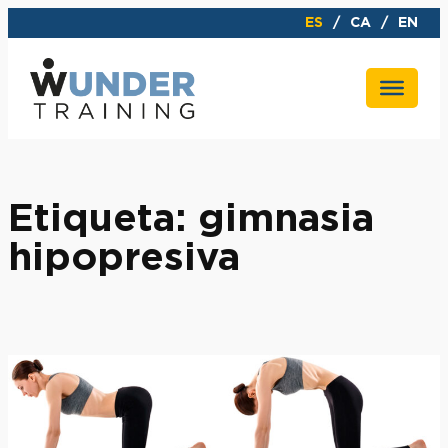
Saltar
ES
CA
EN
al
contenido
Etiqueta:
gimnasia
hipopresiva