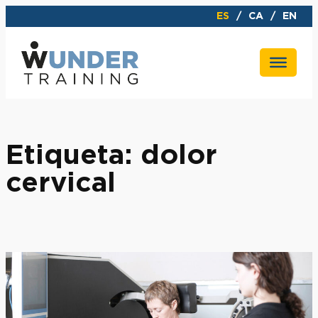
Saltar
ES
CA
EN
al
contenido
Etiqueta:
dolor
cervical