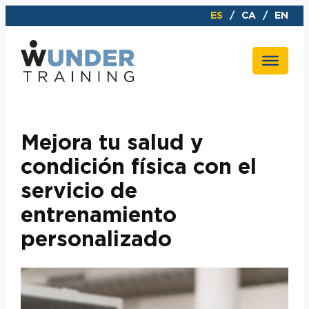
Saltar
ES
CA
EN
al
contenido
Mejora tu salud y
condición física con el
servicio de
entrenamiento
personalizado