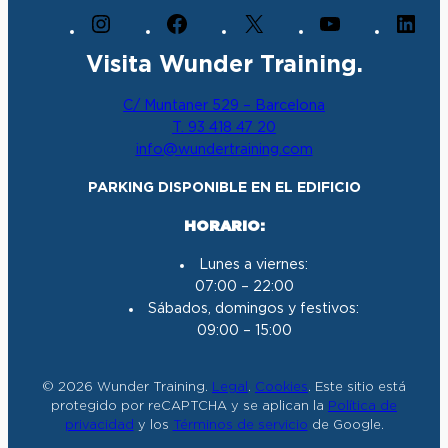
I
F
X
Y
L
n
a
o
i
Visita Wunder Training.
s
c
u
n
t
e
T
k
C/ Muntaner 529 – Barcelona
a
b
u
e
T. 93 418 47 20
g
o
b
d
info@wundertraining.com
r
o
e
I
a
k
n
PARKING DISPONIBLE EN EL EDIFICIO
m
HORARIO:
Lunes a viernes:
07:00 – 22:00
Sábados, domingos y festivos:
09:00 – 15:00
© 2026 Wunder Training.
Legal
.
Cookies
. Este sitio está
protegido por reCAPTCHA y se aplican la
Política de
privacidad
y los
Términos de servicio
de Google.