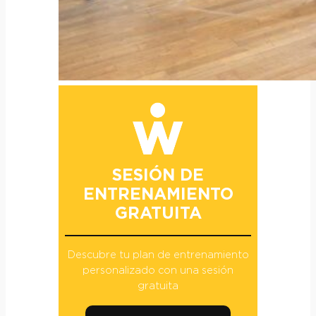
SESIÓN DE
ENTRENAMIENTO
GRATUITA
Descubre tu plan de entrenamiento
personalizado con una sesión
gratuita