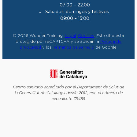
07:00 – 22:00
Sábados, domingos y festivos:
09:00 – 15:00
© 2026 Wunder Training.
Legal
.
Cookies
. Este sitio está
protegido por reCAPTCHA y se aplican la
Política de
privacidad
y los
Términos de servicio
de Google.
Centro sanitario acreditado por el Departament de Salut de
la Generalitat de Catalunya desde 2012, con el número de
expediente 75485