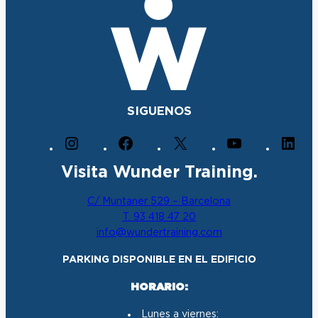
SIGUENOS
I
F
X
Y
L
n
a
o
i
Visita Wunder Training.
s
c
u
n
t
e
T
k
C/ Muntaner 529 – Barcelona
a
b
u
e
T. 93 418 47 20
g
o
b
d
info@wundertraining.com
r
o
e
I
a
k
n
PARKING DISPONIBLE EN EL EDIFICIO
m
HORARIO:
Lunes a viernes: