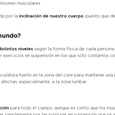
ensiones musculares.
da por la
inclinación de nuestro cuerpo
, puesto que d
 mundo?
distintos niveles
según la forma física de cada persona
r ejercicios en suspensión en los que sólo contamos c
latura fuerte en la zona del core para mantener una 
e afectan, especialmente, a la zona lumbar.
ación
para todo el cuerpo, aunque es cierto que los mús
as simplemente por las posturas en suspensión que se a