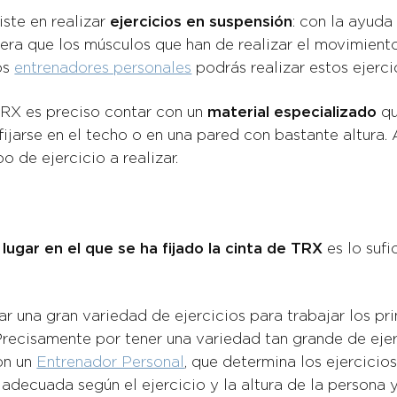
ste en realizar
ejercicios en suspensión
: con la ayuda
era que los músculos que han de realizar el movimiento
os
entrenadores personales
podrás realizar estos ejerci
TRX es preciso contar con un
material especializado
qu
arse en el techo o en una pared con bastante altura. A
o de ejercicio a realizar.
lugar en el que se ha fijado la cinta de TRX
es lo suf
r una gran variedad de ejercicios para trabajar los pr
 Precisamente por tener una variedad tan grande de ejer
on un
Entrenador Personal
, que determina los ejercicio
 adecuada según el ejercicio y la altura de la persona 