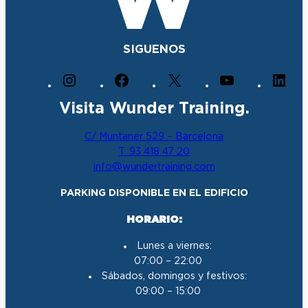
SIGUENOS
I
F
X
Y
L
n
a
o
i
Visita Wunder Training.
s
c
u
n
t
e
T
k
C/ Muntaner 529 – Barcelona
a
b
u
e
T. 93 418 47 20
g
o
b
d
info@wundertraining.com
r
o
e
I
a
k
n
PARKING DISPONIBLE EN EL EDIFICIO
m
HORARIO:
Lunes a viernes:
07:00 – 22:00
Sábados, domingos y festivos:
09:00 – 15:00