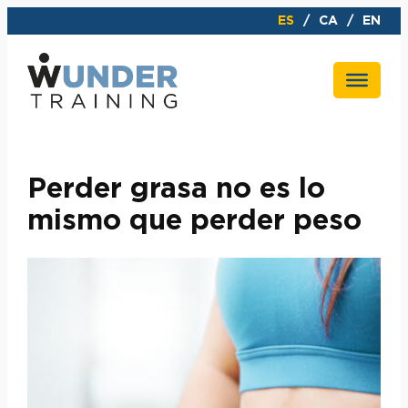
Saltar
ES
CA
EN
al
contenido
Perder grasa no es lo
mismo que perder peso