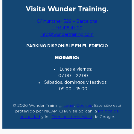
n
a
o
i
Visita Wunder Training.
s
c
u
n
t
e
T
k
C/ Muntaner 529 – Barcelona
a
b
u
e
T. 93 418 47 20
g
o
b
d
info@wundertraining.com
r
o
e
I
a
k
n
PARKING DISPONIBLE EN EL EDIFICIO
m
HORARIO:
Lunes a viernes:
07:00 – 22:00
Sábados, domingos y festivos:
09:00 – 15:00
© 2026 Wunder Training.
Legal
.
Cookies
. Este sitio está
protegido por reCAPTCHA y se aplican la
Política de
privacidad
y los
Términos de servicio
de Google.