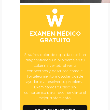
EXAMEN MÉDICO
GRATUITO
Si sufres dolor de espalda o te han
diagnosticado un problema en tu
columna vertebral ven a
conocernos y descubre cómo el
fortalecimiento muscular puede
ayudarte a resolver tu problema.
Examinamos tu caso sin
compromiso para recomendarte el
mejor tratamiento.