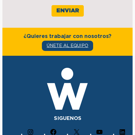
¿Quieres trabajar con nosotros?
ÚNETE AL EQUIPO
SIGUENOS
I
F
X
Y
L