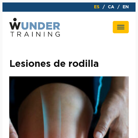
Saltar
ES
CA
EN
al
contenido
Lesiones de rodilla