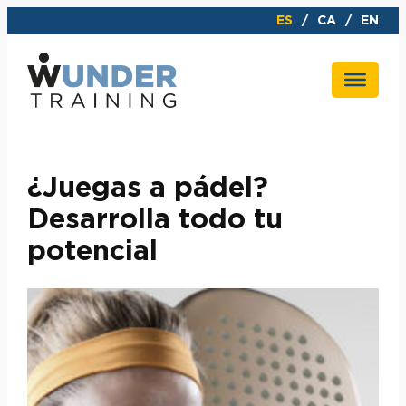
Saltar
ES
CA
EN
al
contenido
¿Juegas a pádel?
Desarrolla todo tu
potencial