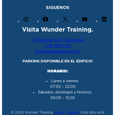
SIGUENOS
I
F
X
Y
L
n
a
o
i
Visita Wunder Training.
s
c
u
n
t
e
T
k
C/ Muntaner 529 – Barcelona
a
b
u
e
T. 93 418 47 20
g
o
b
d
info@wundertraining.com
r
o
e
I
a
k
n
PARKING DISPONIBLE EN EL EDIFICIO
m
HORARIO:
Lunes a viernes:
07:00 – 22:00
Sábados, domingos y festivos:
09:00 – 15:00
© 2026 Wunder Training.
Legal
.
Cookies
. Este sitio está