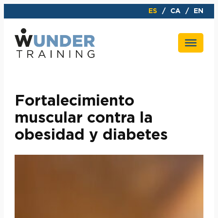
Saltar
ES
CA
EN
al
contenido
Fortalecimiento
muscular contra la
obesidad y diabetes