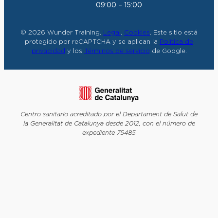
09:00 – 15:00
© 2026 Wunder Training.
Legal
.
Cookies
. Este sitio está
protegido por reCAPTCHA y se aplican la
Política de
privacidad
y los
Términos de servicio
de Google.
Centro sanitario acreditado por el Departament de Salut de
la Generalitat de Catalunya desde 2012, con el número de
expediente 75485