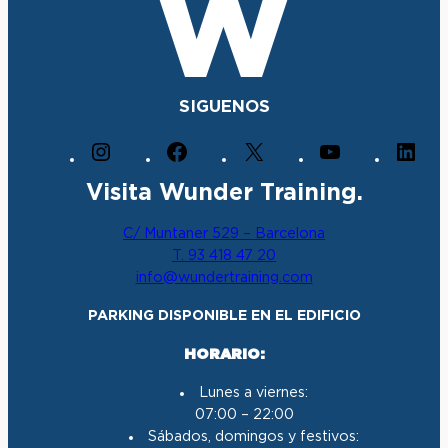
SIGUENOS
I
F
X
Y
L
n
a
o
i
Visita Wunder Training.
s
c
u
n
t
e
T
k
C/ Muntaner 529 – Barcelona
a
b
u
e
T. 93 418 47 20
g
o
b
d
info@wundertraining.com
r
o
e
I
a
k
n
PARKING DISPONIBLE EN EL EDIFICIO
m
HORARIO:
Lunes a viernes:
07:00 – 22:00
Sábados, domingos y festivos: