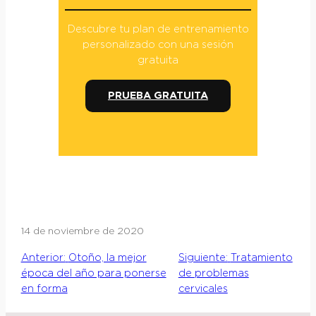
Descubre tu plan de entrenamiento
personalizado con una sesión
gratuita
PRUEBA GRATUITA
14 de noviembre de 2020
Anterior:
Otoño, la mejor
Siguiente:
Tratamiento
época del año para ponerse
de problemas
en forma
cervicales