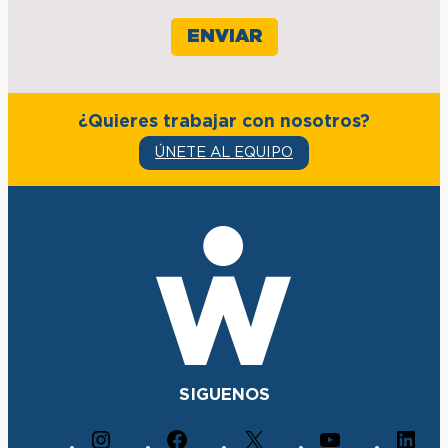
¿Quieres trabajar con nosotros?
ÚNETE AL EQUIPO
SIGUENOS
I
F
X
Y
L