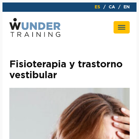
Saltar
ES
CA
EN
al
contenido
Fisioterapia y trastorno
vestibular