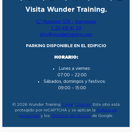
n
a
o
i
Visita Wunder Training.
s
c
u
n
t
e
T
k
C/ Muntaner 529 – Barcelona
a
b
u
e
T. 93 418 47 20
g
o
b
d
info@wundertraining.com
r
o
e
I
a
k
n
PARKING DISPONIBLE EN EL EDIFICIO
m
HORARIO:
Lunes a viernes:
07:00 – 22:00
Sábados, domingos y festivos:
09:00 – 15:00
© 2026 Wunder Training.
Legal
.
Cookies
. Este sitio está
protegido por reCAPTCHA y se aplican la
Política de
privacidad
y los
Términos de servicio
de Google.