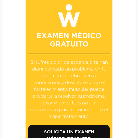
EXAMEN MÉDICO
GRATUITO
Si sufres dolor de espalda o te han
diagnosticado un problema en tu
columna vertebral ven a
conocernos y descubre cómo el
fortalecimiento muscular puede
ayudarte a resolver tu problema.
Examinamos tu caso sin
compromiso para recomendarte el
mejor tratamiento.
SOLICITA UN EXAMEN