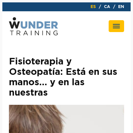
Saltar
ES
CA
EN
al
contenido
Fisioterapia y
Osteopatía: Está en sus
manos… y en las
nuestras