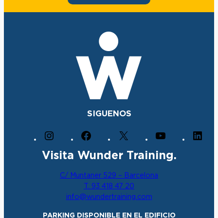
SIGUENOS
I
F
X
Y
L
n
a
o
i
Visita Wunder Training.
s
c
u
n
t
e
T
k
C/ Muntaner 529 – Barcelona
a
b
u
e
T. 93 418 47 20
g
o
b
d
info@wundertraining.com
r
o
e
I
a
k
n
PARKING DISPONIBLE EN EL EDIFICIO