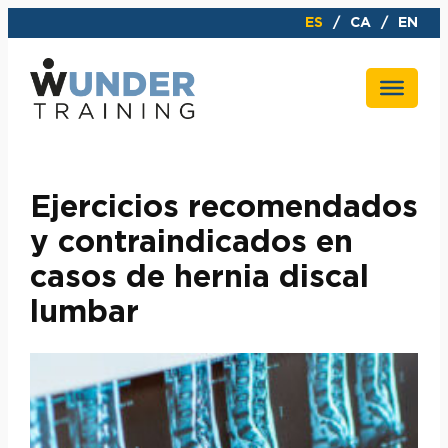
Saltar
ES
CA
EN
al
contenido
Ejercicios recomendados
y contraindicados en
casos de hernia discal
lumbar