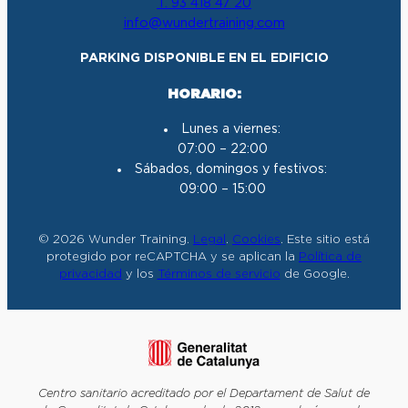
T. 93 418 47 20
g
o
b
d
info@wundertraining.com
r
o
e
I
a
k
n
PARKING DISPONIBLE EN EL EDIFICIO
m
HORARIO:
Lunes a viernes:
07:00 – 22:00
Sábados, domingos y festivos:
09:00 – 15:00
© 2026 Wunder Training.
Legal
.
Cookies
. Este sitio está
protegido por reCAPTCHA y se aplican la
Política de
privacidad
y los
Términos de servicio
de Google.
Centro sanitario acreditado por el Departament de Salut de