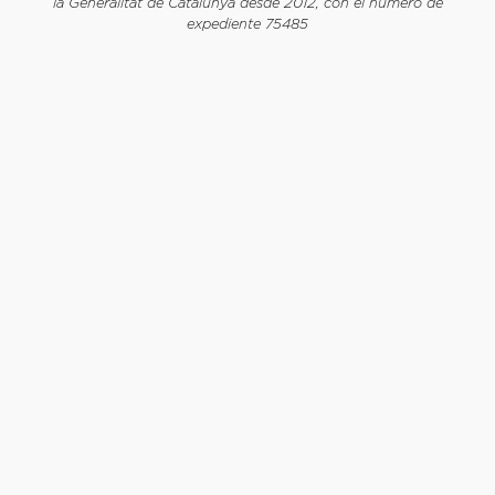
la Generalitat de Catalunya desde 2012, con el número de
expediente 75485