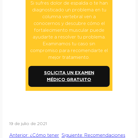
Si sufres dolor de espalda o te han
diagnosticado un problema en tu
columna vertebral ven a
conocernos y descubre cómo el
fortalecimiento muscular puede
ayudarte a resolver tu problema.
Examinamos tu caso sin
compromiso para recomendarte el
mejor tratamiento.
SOLICITA UN EXAMEN
MÉDICO GRATUITO
19 de julio de 2021
Anterior:
¿Cómo tener
Siguiente:
Recomendaciones