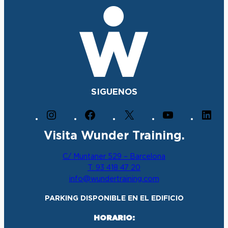
SIGUENOS
I
F
X
Y
L
n
a
o
i
Visita Wunder Training.
s
c
u
n
t
e
T
k
C/ Muntaner 529 – Barcelona
a
b
u
e
T. 93 418 47 20
g
o
b
d
info@wundertraining.com
r
o
e
I
a
k
n
PARKING DISPONIBLE EN EL EDIFICIO
m
HORARIO: