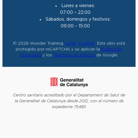
Lunes a viernes:
07:00 – 22:00
Sábados, domingos y festivos:
09:00 – 15:00
© 2026 Wunder Training.
Legal
.
Cookies
. Este sitio está
protegido por reCAPTCHA y se aplican la
Política de
privacidad
y los
Términos de servicio
de Google.
Centro sanitario acreditado por el Departament de Salut de
la Generalitat de Catalunya desde 2012, con el número de
expediente 75485