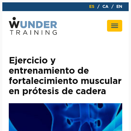
Saltar
ES
CA
EN
al
contenido
Ejercicio y
entrenamiento de
fortalecimiento muscular
en prótesis de cadera