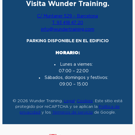
Visita Wunder Training.
s
c
u
n
t
e
T
k
C/ Muntaner 529 – Barcelona
a
b
u
e
T. 93 418 47 20
g
o
b
d
info@wundertraining.com
r
o
e
I
a
k
n
PARKING DISPONIBLE EN EL EDIFICIO
m
HORARIO:
Lunes a viernes:
07:00 – 22:00
Sábados, domingos y festivos:
09:00 – 15:00
© 2026 Wunder Training.
Legal
.
Cookies
. Este sitio está
protegido por reCAPTCHA y se aplican la
Política de
privacidad
y los
Términos de servicio
de Google.