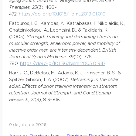
aging adults
.
Journal of Bodywork and Movement
Therapies, 23
(3), 466–
472.
https://doi.org/10.1016/j.jbmt.2019.01.010
Fatouros, I. G., Kambas, A., Katrabasas, I., Nikolaidis, K.,
Chatzinikolaou, A., Leontsini, D., & Taxildaris, K.
(2005).
Strength training and detraining effects on
muscular strength, anaerobic power, and mobility of
inactive older men are intensity dependent
.
British
Journal of Sports Medicine, 39
(10), 776–
780.
https://doi.org/10.1136/bjsm.2005.019117
Harris, C., DeBeliso, M., Adams, K. J., Irmischer, B. S., &
Spitzer Gibson, T. A. (2007).
Detraining in the older
adult: Effects of prior training intensity on strength
retention
.
Journal of Strength and Conditioning
Research, 21
(3), 813–818
9 de julio de 2026