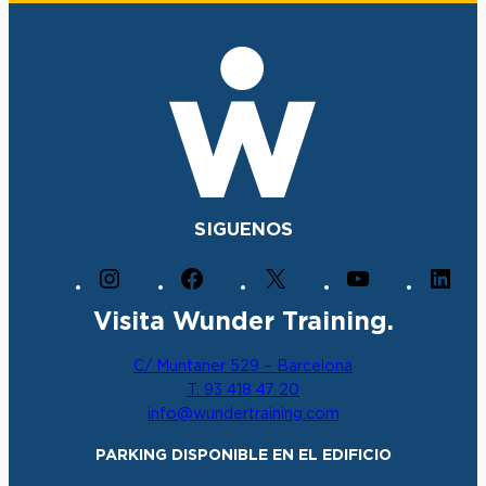
SIGUENOS
I
F
X
Y
L
n
a
o
i
Visita Wunder Training.
s
c
u
n
t
e
T
k
C/ Muntaner 529 – Barcelona
a
b
u
e
T. 93 418 47 20
g
o
b
d
info@wundertraining.com
r
o
e
I
a
k
n
PARKING DISPONIBLE EN EL EDIFICIO
m