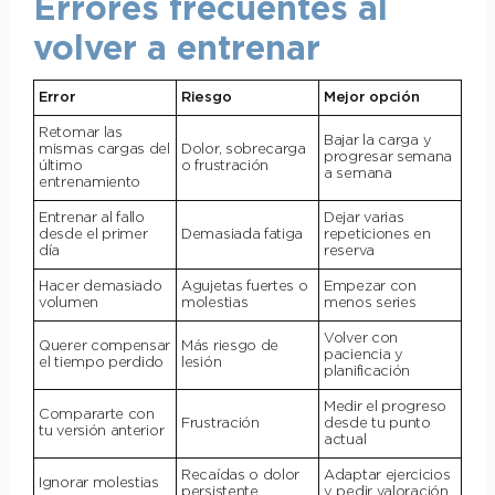
Errores frecuentes al
volver a entrenar
Error
Riesgo
Mejor opción
Retomar las
Bajar la carga y
mismas cargas del
Dolor, sobrecarga
progresar semana
último
o frustración
a semana
entrenamiento
Entrenar al fallo
Dejar varias
desde el primer
Demasiada fatiga
repeticiones en
día
reserva
Hacer demasiado
Agujetas fuertes o
Empezar con
volumen
molestias
menos series
Volver con
Querer compensar
Más riesgo de
paciencia y
el tiempo perdido
lesión
planificación
Medir el progreso
Compararte con
Frustración
desde tu punto
tu versión anterior
actual
Recaídas o dolor
Adaptar ejercicios
Ignorar molestias
persistente
y pedir valoración