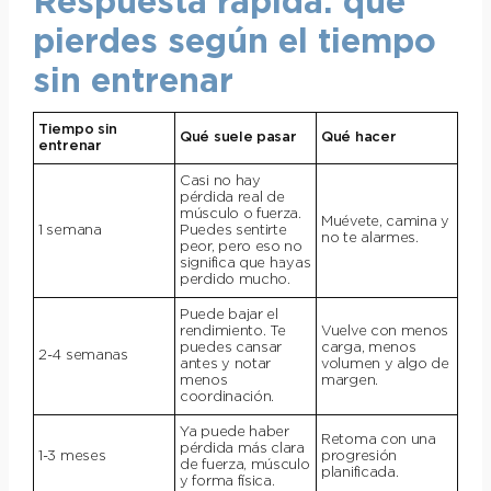
Respuesta rápida: qué
pierdes según el tiempo
sin entrenar
Tiempo sin
Qué suele pasar
Qué hacer
entrenar
Casi no hay
pérdida real de
músculo o fuerza.
Muévete, camina y
1 semana
Puedes sentirte
no te alarmes.
peor, pero eso no
significa que hayas
perdido mucho.
Puede bajar el
rendimiento. Te
Vuelve con menos
puedes cansar
carga, menos
2-4 semanas
antes y notar
volumen y algo de
menos
margen.
coordinación.
Ya puede haber
Retoma con una
pérdida más clara
1-3 meses
progresión
de fuerza, músculo
planificada.
y forma física.