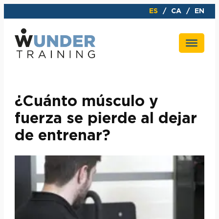
Saltar
ES
CA
EN
al
contenido
¿Cuánto músculo y
fuerza se pierde al dejar
de entrenar?