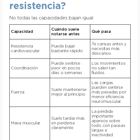
resistencia?
No todas las capacidades bajan igual.
Cuándo suele
Capacidad
Qué pasa
notarse antes
Te cansas antes y
Resistencia
Puede bajar
necesitas más
cardiovascular
bastante rápido
descanso.
Puede sentirse
Los movimientos
Coordinación
peor en pocos
no salen tan
días o semanas
fluidos.
Las cargas
pueden sentirse
Suele mantenerse
Fuerza
más pesadas por
mejor al principio
menor eficiencia
neuromuscular.
La pérdida
importante
Suele tardar más
aparece sobre
Masa muscular
en perderse
todo con pausas
claramente
largas e
inactividad.