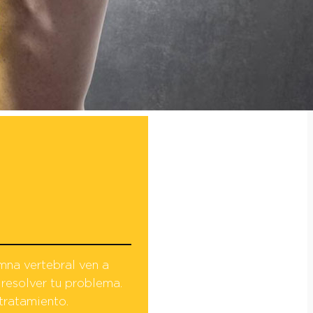
mna vertebral ven a
resolver tu problema.
tratamiento.