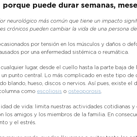
za porque puede durar semanas, meses
or neurológico más común que tiene un impacto significa
res crónicos pueden cambiar la vida de una persona d
ocasionados por tensión en los músculos y daños o def
ausados por una enfermedad sistémica o reumática.
 cualquier lugar, desde el cuello hasta la parte baja d
 un punto central. Lo más complicado en este tipo de d
do blando, hueso, discos o nervios. Así pues, existe el 
a columna como
escoliosis
o
osteoporosis
.
idad de vida: limita nuestras actividades cotidianas y 
n los amigos y los miembros de la familia. En consecu
to y el estrés.