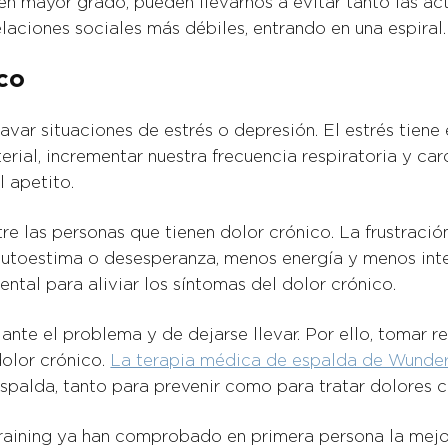
 en mayor grado, pueden llevarnos a evitar tanto las ac
elaciones sociales más débiles, entrando en una espiral.
ico
avar situaciones de estrés o depresión. El estrés tien
rial, incrementar nuestra frecuencia respiratoria y car
 apetito.
 las personas que tienen dolor crónico. La frustración
a autoestima o desesperanza, menos energía y menos inte
ntal para aliviar los síntomas del dolor crónico.
 ante el problema y de dejarse llevar. Por ello, tomar 
dolor crónico.
La terapia médica de espalda de Wunder
spalda, tanto para prevenir como para tratar dolores c
aining ya han comprobado en primera persona la mejor