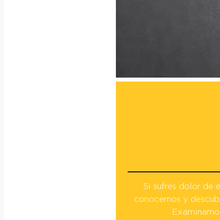
Si sufres dolor de
conocernos y descubr
Examinamos 