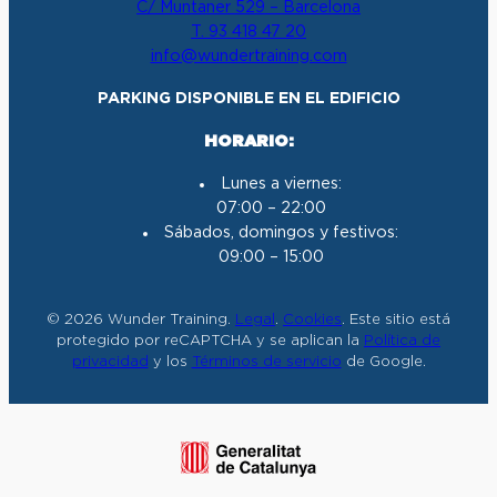
C/ Muntaner 529 – Barcelona
a
b
u
e
T. 93 418 47 20
g
o
b
d
info@wundertraining.com
r
o
e
I
a
k
n
PARKING DISPONIBLE EN EL EDIFICIO
m
HORARIO:
Lunes a viernes:
07:00 – 22:00
Sábados, domingos y festivos:
09:00 – 15:00
© 2026 Wunder Training.
Legal
.
Cookies
. Este sitio está
protegido por reCAPTCHA y se aplican la
Política de
privacidad
y los
Términos de servicio
de Google.