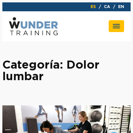
Saltar
ES
CA
EN
al
contenido
Categoría:
Dolor
lumbar