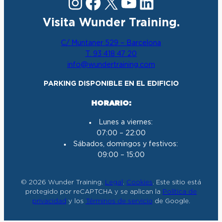
Instagram
Facebook
X
YouTube
LinkedIn
Visita Wunder Training.
C/ Muntaner 529 – Barcelona
T. 93 418 47 20
info@wundertraining.com
PARKING DISPONIBLE EN EL EDIFICIO
HORARIO:
Lunes a viernes:
07:00 – 22:00
Sábados, domingos y festivos:
09:00 – 15:00
© 2026 Wunder Training.
Legal
.
Cookies
. Este sitio está
protegido por reCAPTCHA y se aplican la
Política de
privacidad
y los
Términos de servicio
de Google.