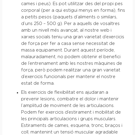
cames i peus). Es pot utilitzar des del propi pes
corporal (per a qui estigui menys en forma), fins
a petits pesos (paquets d’aliments o similars,
d’uns 250 – 500 g). Per a aquells de vosaltres
amb un nivell més avançat, al nostre web i
xarxes socials teniu una gran varietat d’exercicis
de força per fer a casa sense necessitat de
massa equipament. Durant aquest període,
malauradament, no podem obtenir el benefici
de l’entrenament amb les nostres màquines de
força, però podem realitzar una gran varietat
d’exercicis funcionals per mantenir el nostre
estat de forma.
Els exercicis de flexibilitat ens ajudaran a
prevenir lesions, combatre el dolor i mantenir
l’amplitud de moviment de les articulacions.
Podem fer exercicis d’estirament i mobilitat de
les principals articulacions i grups musculars.
Estiraments de cames, esquena, tronc, braços i
coll, mantenint un tensió muscular agradable