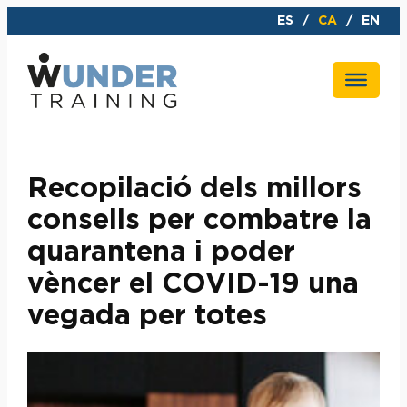
Vés
ES
CA
EN
al
contingut
Recopilació dels millors
consells per combatre la
quarantena i poder
vèncer el COVID-19 una
vegada per totes