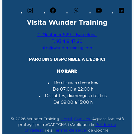
I
F
X
Y
L
n
a
o
i
Visita Wunder Training
s
c
u
n
t
e
T
k
C. Muntaner 529 – Barcelona
a
b
u
e
T. 93 418 47 20
g
o
b
d
info@wundertraining.com
r
o
e
I
a
k
n
PÀRQUING DISPONIBLE A L’EDIFICI
m
HORARI:
De dilluns a divendres
De 07:00 a 22:00 h
Dissabtes, diumenges i festius
De 09:00 a 15:00 h
© 2026 Wunder Training.
Legal
.
Cookies.
Aquest lloc està
protegit per reCAPTCHA i s’apliquen la
Política de
privadesa
i els
Termes de servei
de Google.