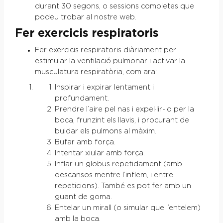
durant 30 segons, o sessions completes que
podeu trobar al nostre web.
Fer exercicis respiratoris
Fer exercicis respiratoris diàriament per
estimular la ventilació pulmonar i activar la
musculatura respiratòria, com ara:
Inspirar i expirar lentament i
profundament.
Prendre l’aire pel nas i expel·lir-lo per la
boca, frunzint els llavis, i procurant de
buidar els pulmons al màxim.
Bufar amb força.
Intentar xiular amb força.
Inflar un globus repetidament (amb
descansos mentre l’inflem, i entre
repeticions). També es pot fer amb un
guant de goma.
Entelar un mirall (o simular que l’entelem)
amb la boca.