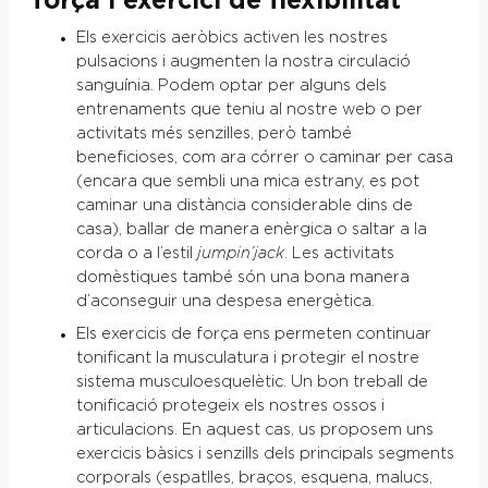
força i exercici de flexibilitat
Els exercicis aeròbics activen les nostres
pulsacions i augmenten la nostra circulació
sanguínia. Podem optar per alguns dels
entrenaments que teniu al nostre web o per
activitats més senzilles, però també
beneficioses, com ara córrer o caminar per casa
(encara que sembli una mica estrany, es pot
caminar una distància considerable dins de
casa), ballar de manera enèrgica o saltar a la
corda o a l’estil
jumpin’jack
. Les activitats
domèstiques també són una bona manera
d’aconseguir una despesa energètica.
Els exercicis de força ens permeten continuar
tonificant la musculatura i protegir el nostre
sistema musculoesquelètic. Un bon treball de
tonificació protegeix els nostres ossos i
articulacions. En aquest cas, us proposem uns
exercicis bàsics i senzills dels principals segments
corporals (espatlles, braços, esquena, malucs,