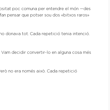
uriositat poc comuna per entendre el món —des
fan pensar que potser sou dos «bitxos raros»
ho donava tot. Cada repetició tenia intenció.
ll. Vam decidir convertir-lo en alguna cosa més
 Però no era només això. Cada repetició