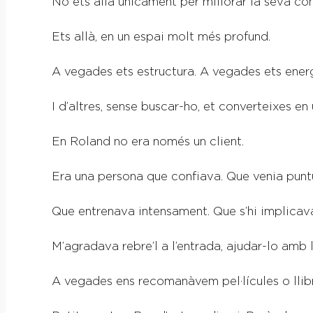
No ets allà únicament per millorar la seva con
Ets allà, en un espai molt més profund.
A vegades ets estructura. A vegades ets ener
I d’altres, sense buscar-ho, et converteixes e
En Roland no era només un client.
Era una persona que confiava. Que venia pun
Que entrenava intensament. Que s’hi implicav
M’agradava rebre’l a l’entrada, ajudar-lo amb
A vegades ens recomanàvem pel·lícules o llibr