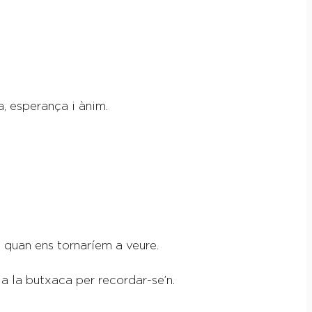
a, esperança i ànim.
 quan ens tornaríem a veure.
a la butxaca per recordar-se’n.