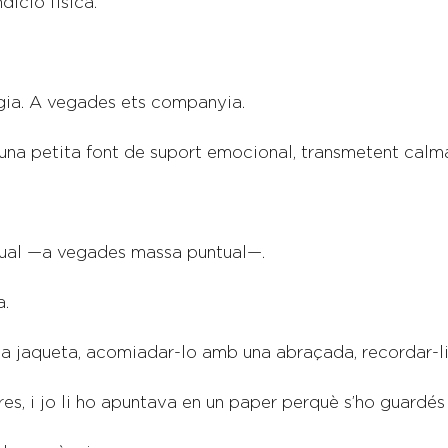
dició física.
gia. A vegades ets companyia.
n una petita font de suport emocional, transmetent calm
tual —a vegades massa puntual—.
a.
 la jaqueta, acomiadar-lo amb una abraçada, recordar-li
es, i jo li ho apuntava en un paper perquè s’ho guardés 