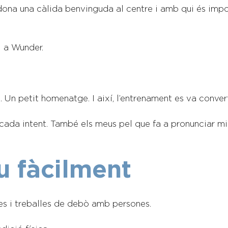
ona una càlida benvinguda al centre i amb qui és imposs
l a Wunder.
. Un petit homenatge. I així, l’entrenament es va conver
ada intent. També els meus pel que fa a pronunciar mill
u fàcilment
es i treballes de debò amb persones.