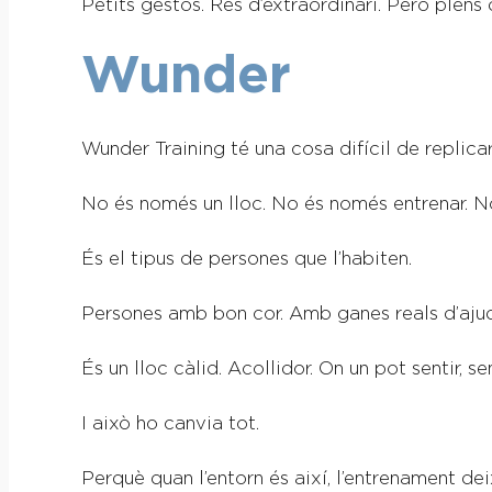
Petits gestos. Res d’extraordinari. Però plens
Wunder
Wunder Training té una cosa difícil de replicar
No és només un lloc. No és només entrenar. No
És el tipus de persones que l’habiten.
Persones amb bon cor. Amb ganes reals d’ajud
És un lloc càlid. Acollidor. On un pot sentir, s
I això ho canvia tot.
Perquè quan l’entorn és així, l’entrenament de