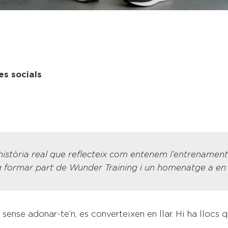
es socials
 història real que reflecteix com entenem l’entrenamen
g formar part de Wunder Training i un homenatge a en
, sense adonar-te’n, es converteixen en llar. Hi ha llocs 