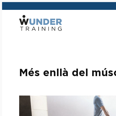
Vés
al
contingut
Més enllà del mús