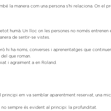
ambé la manera com una persona s’hi relaciona. On el pr
retot humà. Un lloc on les persones no només entrenen 
anera de sentir-se vistes.
rò hi ha noms, converses i aprenentatges que continuen 
s del que roman.
iat i agraïment a en Roland.
al principi em va semblar aparentment reservat, una mic
o sempre és evident al principi: la profunditat.