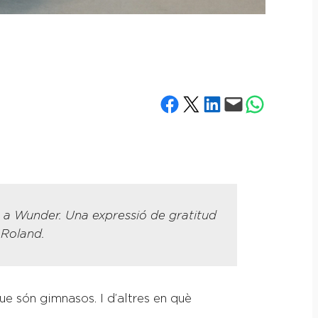
Share on Facebook
Share on X
Share on LinkedIn
Email this Page
Share on What
t a Wunder. Una expressió de gratitud
 Roland.
que són gimnasos. I d’altres en què