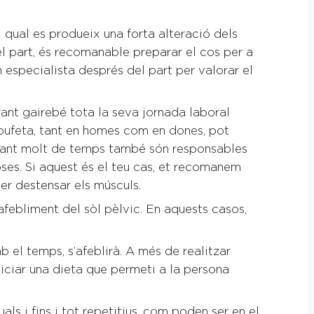
l qual es produeix una forta alteració dels
el part, és recomanable preparar el cos per a
 especialista després del part per valorar el
ant gairebé tota la seva jornada laboral
a bufeta, tant en homes com en dones, pot
durant molt de temps també són responsables
ses. Si aquest és el teu cas, et recomanem
per destensar els músculs.
’afebliment del sòl pèlvic. En aquests casos,
b el temps, s’afeblirà. A més de realitzar
niciar una dieta que permeti a la persona
ls i fins i tot repetitius, com poden ser en el