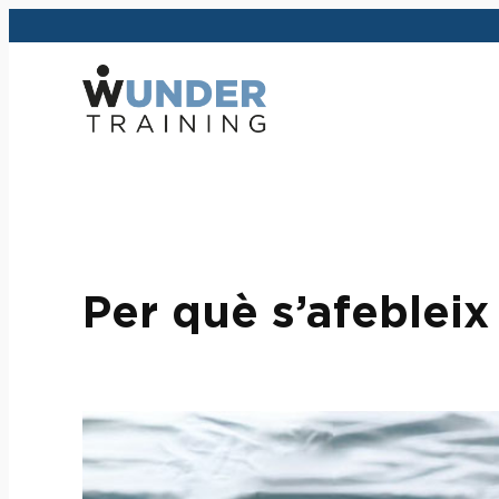
Vés
al
contingut
Per què s’afebleix 