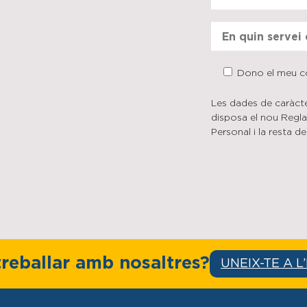
Dono el meu co
Les dades de caràcte
disposa el nou Regl
Personal i la resta d
treballar amb nosaltres?
UNEIX-TE A L