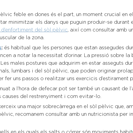
pèlvic feble en dones és el part, un moment crucial en e
ntar minimitzar els danys que puguin produir-se durant 
 d’enfortiment del sòl pèlvic
, així com consultar amb un
uscular de la zona.
s
:
és habitual que les persones que estan assegudes dur
ncen a notar la necessitat d’orinar. La pressió sobre l
ia. Les males postures que adquirim en estar asseguts 
ls, lumbars i del sòl pèlvic, que poden originar prolap
r fer uns passos o realitzar uns exercicis d’estirament 
tinuat a l’hora de defecar pot ser també un causant de l
causes del restrenyiment i com evitar-lo.
exerceix una major sobrecàrrega en el sòl pèlvic que, am
 pèlvic, recomanem consultar amb un nutricionista per i
ls en els quals els salts o córrer són moviments habitua