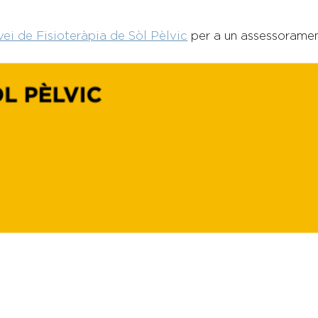
rvei de Fisioteràpia de Sòl Pèlvic
per a un assessoramen