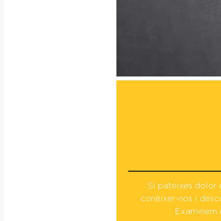
Si pateixes dolor 
conèixer-nos i desc
Examinem e