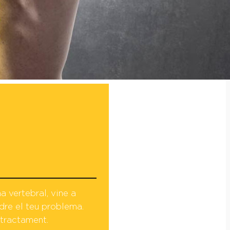
a vertebral, vine a
dre el teu problema.
tractament.