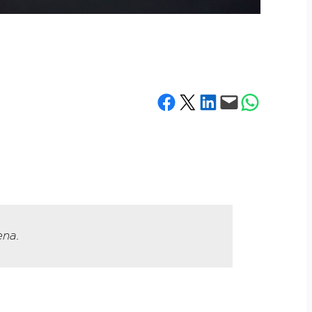
Share on Facebook
Share on X
Share on LinkedIn
Email this Page
Share on What
ena.