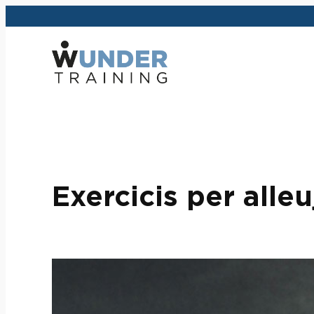
Vés
al
contingut
Exercicis per alle