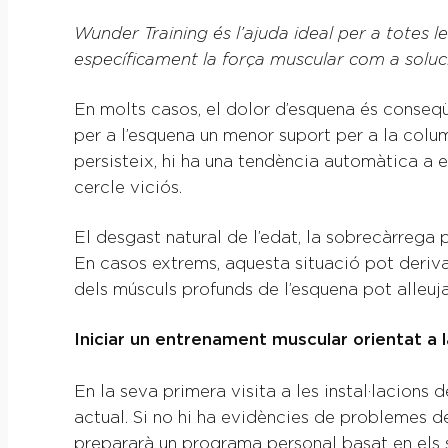
Wunder Training és l’ajuda ideal per a totes l
específicament la força muscular com a soluc
En molts casos, el dolor d’esquena és conseqü
per a l’esquena un menor suport per a la colum
persisteix, hi ha una tendència automàtica a 
cercle viciós.
El desgast natural de l’edat, la sobrecàrrega pe
En casos extrems, aquesta situació pot deriva
dels músculs profunds de l’esquena pot alleujar
Iniciar un entrenament muscular orientat a l
En la seva primera visita a les instal·lacions 
actual. Si no hi ha evidències de problemes de 
prepararà un programa personal basat en els se