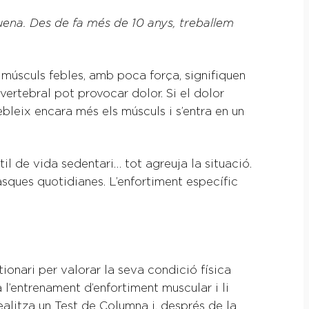
quena. Des de fa més de 10 anys, treballem
 músculs febles, amb poca força, signifiquen
vertebral pot provocar dolor. Si el dolor
bleix encara més els músculs i s’entra en un
stil de vida sedentari… tot agreuja la situació.
asques quotidianes. L’enfortiment específic
tionari per valorar la seva condició física
a l’entrenament d’enfortiment muscular i li
ealitza un Test de Columna i, després de la