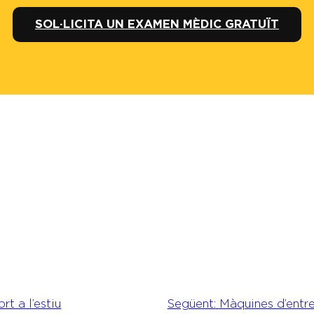
SOL·LICITA UN EXAMEN MÈDIC GRATUÏT
rt a l’estiu
Següent:
Màquines d’entr