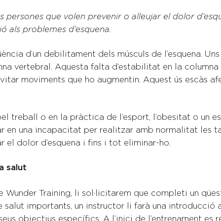
es persones que volen prevenir o alleujar el dolor d’es
ió als problemes d’esquena.
ència d’un debilitament dels músculs de l’esquena. Uns
na vertebral. Aquesta falta d’estabilitat en la columna 
evitar moviments que ho augmentin. Aquest ús escàs afe
l treball o en la pràctica de l’esport, l’obesitat o un e
r en una incapacitat per realitzar amb normalitat les t
 el dolor d’esquena i fins i tot eliminar-ho.
a salut
de Wunder Training, li sol·licitarem que completi un qües
salut importants, un instructor li farà una introducció 
us objectius específics. A l’inici de l’entrenament es r