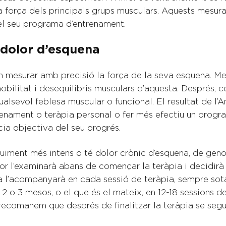
a força dels principals grups musculars. Aquests mesur
del seu programa d’entrenament.
 dolor d’esquena
 mesurar amb precisió la força de la seva esquena. Me
mobilitat i desequilibris musculars d’aquesta. Després,
lsevol feblesa muscular o funcional. El resultat de l’An
enament o teràpia personal o fer més efectiu un progra
cia objectiva del seu progrés.
uiment més intens o té dolor crònic d’esquena, de genol
or l’examinarà abans de començar la teràpia i decidir
ta l’acompanyarà en cada sessió de teràpia, sempre sot
 2 o 3 mesos, o el que és el mateix, en 12-18 sessions 
, recomanem que després de finalitzar la teràpia se seg