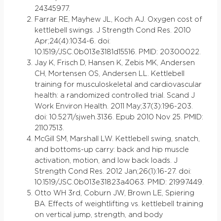
24345977.
Farrar RE, Mayhew JL, Koch AJ. Oxygen cost of
kettlebell swings. J Strength Cond Res. 2010
Apr;24(4):1034-6. doi:
10.1519/JSC.0b013e3181d15516. PMID: 20300022.
Jay K, Frisch D, Hansen K, Zebis MK, Andersen
CH, Mortensen OS, Andersen LL. Kettlebell
training for musculoskeletal and cardiovascular
health: a randomized controlled trial. Scand J
Work Environ Health. 2011 May;37(3):196-203.
doi: 10.5271/sjweh.3136. Epub 2010 Nov 25. PMID:
21107513.
McGill SM, Marshall LW. Kettlebell swing, snatch,
and bottoms-up carry: back and hip muscle
activation, motion, and low back loads. J
Strength Cond Res. 2012 Jan;26(1):16-27. doi:
10.1519/JSC.0b013e31823a4063. PMID: 21997449.
Otto WH 3rd, Coburn JW, Brown LE, Spiering
BA. Effects of weightlifting vs. kettlebell training
on vertical jump, strength, and body