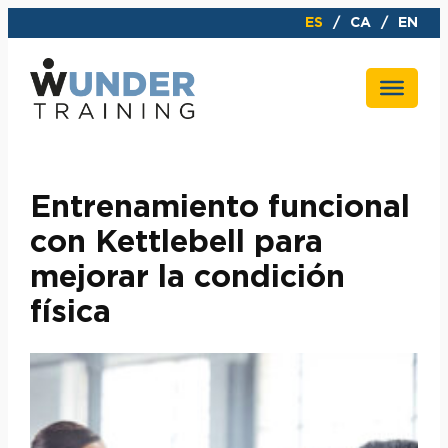
Saltar
ES
CA
EN
al
contenido
Entrenamiento funcional
con Kettlebell para
mejorar la condición
física