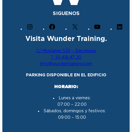
SIGUENOS
I
F
X
Y
L
n
a
o
i
Visita Wunder Training.
s
c
u
n
t
e
T
k
C/ Muntaner 529 – Barcelona
a
b
u
e
T. 93 418 47 20
g
o
b
d
info@wundertraining.com
r
o
e
I
a
k
n
PARKING DISPONIBLE EN EL EDIFICIO
m
HORARIO:
Lunes a viernes:
07:00 – 22:00
Sábados, domingos y festivos:
09:00 – 15:00