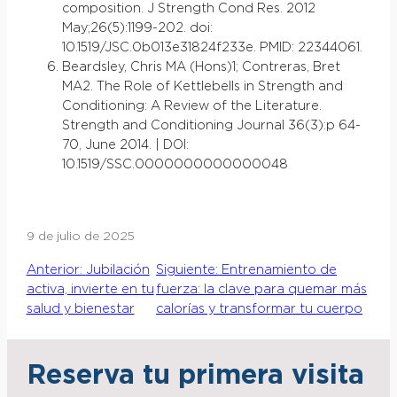
composition. J Strength Cond Res. 2012
May;26(5):1199-202. doi:
10.1519/JSC.0b013e31824f233e. PMID: 22344061.
Beardsley, Chris MA (Hons)1; Contreras, Bret
MA2. The Role of Kettlebells in Strength and
Conditioning: A Review of the Literature.
Strength and Conditioning Journal 36(3):p 64-
70, June 2014. | DOI:
10.1519/SSC.0000000000000048
9 de julio de 2025
Anterior:
Jubilación
Siguiente:
Entrenamiento de
activa, invierte en tu
fuerza: la clave para quemar más
salud y bienestar
calorías y transformar tu cuerpo
Reserva tu primera visita