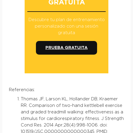
GRATUITA
Descubre tu plan de entrenamiento
personalizado con una sesión
gratuita
PRUEBA GRATUITA
Referencias:
Thomas JF, Larson KL, Hollander DB, Kraemer
RR. Comparison of two-hand kettlebell exercise
and graded treadmill walking: effectiveness as a
stimulus for cardiorespiratory fitness. J Strength
Cond Res. 2014 Apr;28(4):998-1006. doi:
10.1519/JSC.0000000000000345. PMID: